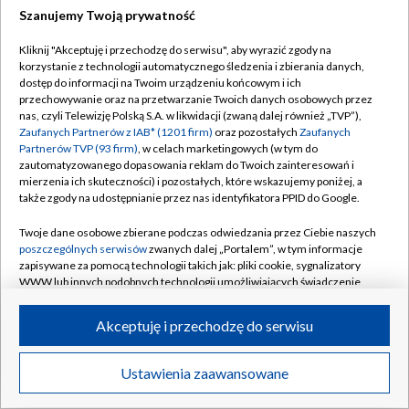
Szanujemy Twoją prywatność
Dołącz do nas:
Kliknij "Akceptuję i przechodzę do serwisu", aby wyrazić zgody na
korzystanie z technologii automatycznego śledzenia i zbierania danych,
TVP
dostęp do informacji na Twoim urządzeniu końcowym i ich
Abonament TVP
przechowywanie oraz na przetwarzanie Twoich danych osobowych przez
Regulamin TVP
nas, czyli Telewizję Polską S.A. w likwidacji (zwaną dalej również „TVP”),
Emisja w TVP
Zaufanych Partnerów z IAB* (1201 firm)
oraz pozostałych
Zaufanych
Polityka prywatności
Partnerów TVP (93 firm)
, w celach marketingowych (w tym do
Centrum informacji TVP
Moje zgody
zautomatyzowanego dopasowania reklam do Twoich zainteresowań i
mierzenia ich skuteczności) i pozostałych, które wskazujemy poniżej, a
Naziemna Telewizja Cyfrowa
Pomoc
także zgody na udostępnianie przez nas identyfikatora PPID do Google.
Sklep TVP
Biuro reklamy
Twoje dane osobowe zbierane podczas odwiedzania przez Ciebie naszych
Rada Programowa
poszczególnych serwisów
zwanych dalej „Portalem”, w tym informacje
Kontakt
zapisywane za pomocą technologii takich jak: pliki cookie, sygnalizatory
System NOS
WWW lub innych podobnych technologii umożliwiających świadczenie
dopasowanych i bezpiecznych usług, personalizację treści oraz reklam,
Informacje o nadawcy
Kanały
udostępnianie funkcji mediów społecznościowych oraz analizowanie
Akceptuję i przechodzę do serwisu
ruchu w Internecie.
Program dla prasy
©2026 Telewizja Polska S.A. w likwidacji
Biuro Reklamy
Twoje dane osobowe zbierane podczas odwiedzania przez Ciebie
Ustawienia zaawansowane
poszczególnych serwisów
na Portalu, takie jak adresy IP, identyfikatory
Ogłoszenie przetargowe
Twoich urządzeń końcowych i identyfikatory plików cookie, informacje o