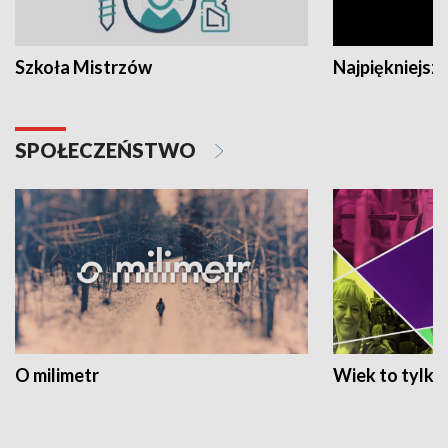
Szkoła Mistrzów
Najpiękniejsze
SPOŁECZEŃSTWO
O milimetr
Wiek to tylko 