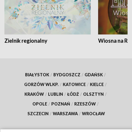
Zielnik regionalny
Wiosna na RO
BIAŁYSTOK
/
BYDGOSZCZ
/
GDAŃSK
/
GORZÓW WLKP.
/
KATOWICE
/
KIELCE
/
KRAKÓW
/
LUBLIN
/
ŁÓDŹ
/
OLSZTYN
/
OPOLE
/
POZNAŃ
/
RZESZÓW
/
SZCZECIN
/
WARSZAWA
/
WROCŁAW