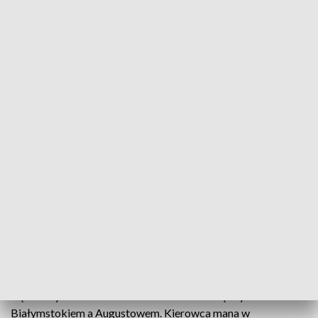
Mógł doprowadzić do tragedii
Kamera radiowozu podlaskiej grupy SPEED nagrała
niebezpieczne manewry kierowcy tira. Obywatel
Litwy jadąc krajową "ósemką" wyprzedzał pomimo
zakazu pojazd ciężarowy i zlekceważył inne
przepisy drogowe.
Policjanci zatrzymali do kontroli tira, którego kierowca jadąc
krajową "ósemką" niebezpiecznie wyprzedzał inny pojazd
ciężarowy. Do zdarzenia doszło na trasie między
Białymstokiem a Augustowem. Kierowca mana w