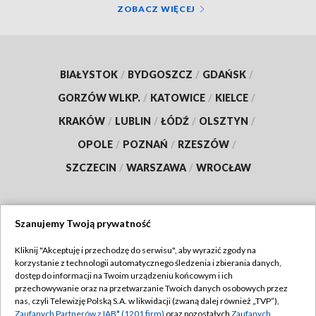
ZOBACZ WIĘCEJ
BIAŁYSTOK
/
BYDGOSZCZ
/
GDAŃSK
/
GORZÓW WLKP.
/
KATOWICE
/
KIELCE
/
KRAKÓW
/
LUBLIN
/
ŁÓDŹ
/
OLSZTYN
/
OPOLE
/
POZNAŃ
/
RZESZÓW
/
SZCZECIN
/
WARSZAWA
/
WROCŁAW
Szanujemy Twoją prywatność
Dołącz do nas:
Kliknij "Akceptuję i przechodzę do serwisu", aby wyrazić zgody na
korzystanie z technologii automatycznego śledzenia i zbierania danych,
TVP
dostęp do informacji na Twoim urządzeniu końcowym i ich
Abonament TVP
przechowywanie oraz na przetwarzanie Twoich danych osobowych przez
Regulamin TVP
nas, czyli Telewizję Polską S.A. w likwidacji (zwaną dalej również „TVP”),
Emisja w TVP
Polityka prywatności
Zaufanych Partnerów z IAB* (1201 firm)
oraz pozostałych
Zaufanych