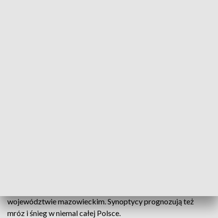
RCB ostrzega przed bardzo silnym mrozem (fot. PAP)
Rządowe Centrum Bezpieczeństwa ostrzega przed
silnym mrozem w całej Polsce. Miejscami
temperatura może spaść nawet do minus 25 stopni
Celsjusza.
Instytut Meteorologii i Gospodarki Wodnej wydał również
ostrzeżenia pogodowe pierwszego najniższego stopnia
przed mrozem, silnymi opadami śniegu i zamieciami w
województwie mazowieckim. Synoptycy prognozują też
mróz i śnieg w niemal całej Polsce.