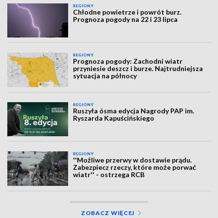
REGIONY
Chłodne powietrze i powrót burz.
Prognoza pogody na 22 i 23 lipca
REGIONY
Prognoza pogody: Zachodni wiatr
przyniesie deszcz i burze. Najtrudniejsza
sytuacja na północy
REGIONY
Ruszyła ósma edycja Nagrody PAP im.
Ryszarda Kapuścińskiego
REGIONY
''Możliwe przerwy w dostawie prądu.
Zabezpiecz rzeczy, które może porwać
wiatr'' - ostrzega RCB
ZOBACZ WIĘCEJ