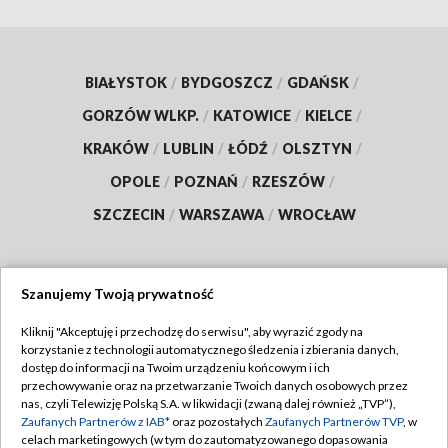
BIAŁYSTOK
/
BYDGOSZCZ
/
GDAŃSK
/
GORZÓW WLKP.
/
KATOWICE
/
KIELCE
/
KRAKÓW
/
LUBLIN
/
ŁÓDŹ
/
OLSZTYN
/
OPOLE
/
POZNAŃ
/
RZESZÓW
/
SZCZECIN
/
WARSZAWA
/
WROCŁAW
Szanujemy Twoją prywatność
Dołącz do nas:
Kliknij "Akceptuję i przechodzę do serwisu", aby wyrazić zgody na
korzystanie z technologii automatycznego śledzenia i zbierania danych,
TVP
dostęp do informacji na Twoim urządzeniu końcowym i ich
Abonament TVP
przechowywanie oraz na przetwarzanie Twoich danych osobowych przez
Regulamin TVP
nas, czyli Telewizję Polską S.A. w likwidacji (zwaną dalej również „TVP”),
Emisja w TVP
Polityka prywatności
Zaufanych Partnerów z IAB*
oraz pozostałych
Zaufanych Partnerów TVP
, w
celach marketingowych (w tym do zautomatyzowanego dopasowania