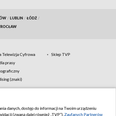
KÓW
/
LUBLIN
/
ŁÓDŹ
/
ROCŁAW
 Telewizja Cyfrowa
Sklep TVP
la prasy
tograficzny
sing (znaki)
klamy
Kontakt
rania danych, dostęp do informacji na Twoim urządzeniu
idacji (zwaną dalej również „TVP”),
Zaufanych Partnerów