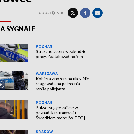
UDOSTĘPNIJ:
A SYGNALE
POZNAŃ
Straszne sceny w zakładzie
pracy. Zaatakował nożem
WARSZAWA
Kobieta z nożem na ulicy. Nie
reagowała na polecenia,
raniła policjanta
POZNAŃ
Bulwersujące zajście w
poznańskim tramwaju.
Świadkiem radny [WIDEO]
KRAKÓW