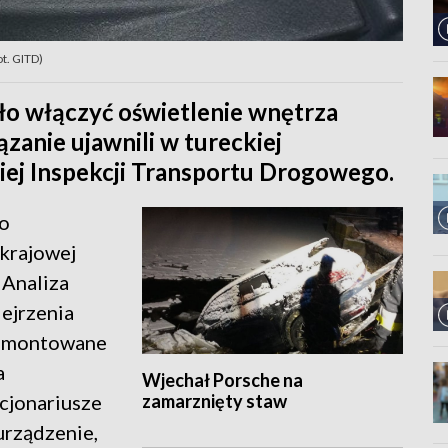
t. GITD)
ło włączyć oświetlenie wnętrza
zanie ujawnili w tureckiej
iej Inspekcji Transportu Drogowego.
do
 krajowej
 Analiza
ejrzenia
zamontowane
a
Wjechał Porsche na
zamarznięty staw
kcjonariusze
urządzenie,