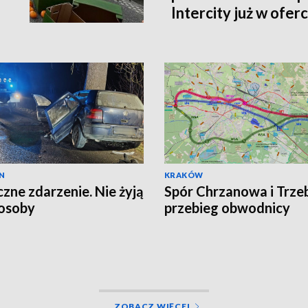
Intercity już w oferc
N
KRAKÓW
czne zdarzenie. Nie żyją
Spór Chrzanowa i Trzeb
osoby
przebieg obwodnicy
ZOBACZ WIĘCEJ