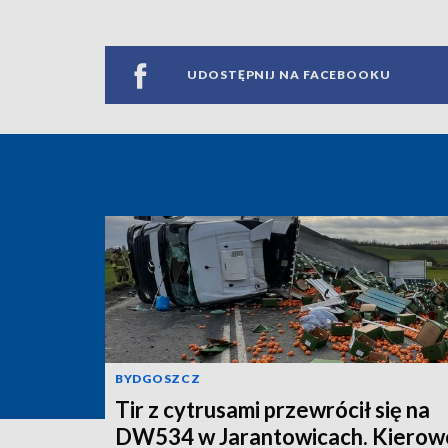
UDOSTĘPNIJ NA FACEBOOKU
BYDGOSZCZ
Tir z cytrusami przewrócił się na
DW534 w Jarantowicach. Kierow