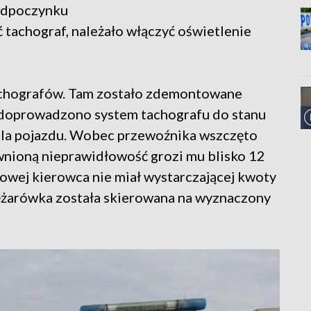
odpoczynku
ć tachograf, należało włączyć oświetlenie
achografów. Tam zostało zdemontowane
 doprowadzono system tachografu do stanu
ela pojazdu. Wobec przewoźnika wszczęto
wnioną nieprawidłowość grozi mu blisko 12
gowej kierowca nie miał wystarczającej kwoty
Ciężarówka została skierowana na wyznaczony