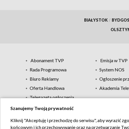
BIAŁYSTOK
/
BYDGO
OLSZTY
Abonament TVP
Emisja w TVP
Rada Programowa
System NOS
Biuro Reklamy
Ogłoszenie pr
Oferta Handlowa
Akademia Tele
Telegazeta ogłoszenia
Szanujemy Twoją prywatność
Regulamin TVP
Kliknij "Akceptuję i przechodzę do serwisu", aby wyrazić zg
końcowym i ich przechowywanie oraz na przetwarzanie Twoich