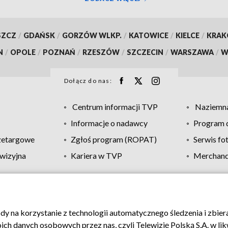
SZCZ
/
GDAŃSK
/
GORZÓW WLKP.
/
KATOWICE
/
KIELCE
/
KRA
N
/
OPOLE
/
POZNAŃ
/
RZESZÓW
/
SZCZECIN
/
WARSZAWA
/
W
Dołącz do nas:
Centrum informacji TVP
Naziemna
Informacje o nadawcy
Program d
zetargowe
Zgłoś program (ROPAT)
Serwis fo
wizyjna
Kariera w TVP
Merchandi
Polityka prywatności
Moje zgody
Pomoc
Biuro re
ody na korzystanie z technologii automatycznego śledzenia i zbie
 danych osobowych przez nas, czyli Telewizję Polską S.A. w likw