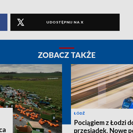
UDOSTĘPNIJ NA X
ZOBACZ TAKŻE
ŁÓDŹ
Pociągiem z Łodzi d
ca
przesiadek. Nowe p