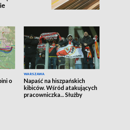
ie
WARSZAWA
ini o
Napaść na hiszpańskich
kibiców. Wśród atakujących
pracowniczka... Służby
Więziennej