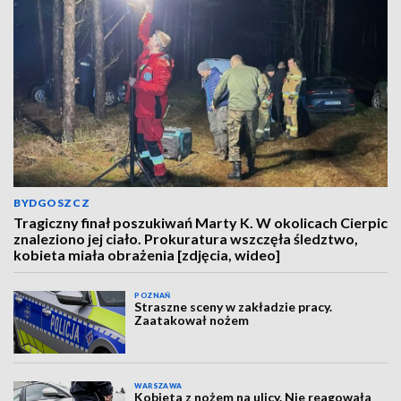
BYDGOSZCZ
Tragiczny finał poszukiwań Marty K. W okolicach Cierpic
znaleziono jej ciało. Prokuratura wszczęła śledztwo,
kobieta miała obrażenia [zdjęcia, wideo]
POZNAŃ
Straszne sceny w zakładzie pracy.
Zaatakował nożem
WARSZAWA
Kobieta z nożem na ulicy. Nie reagowała