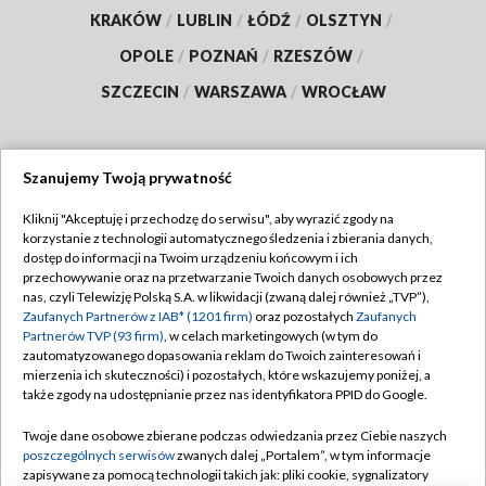
KRAKÓW
/
LUBLIN
/
ŁÓDŹ
/
OLSZTYN
/
OPOLE
/
POZNAŃ
/
RZESZÓW
/
SZCZECIN
/
WARSZAWA
/
WROCŁAW
Szanujemy Twoją prywatność
Dołącz do nas:
Kliknij "Akceptuję i przechodzę do serwisu", aby wyrazić zgody na
korzystanie z technologii automatycznego śledzenia i zbierania danych,
TVP
dostęp do informacji na Twoim urządzeniu końcowym i ich
Abonament TVP
przechowywanie oraz na przetwarzanie Twoich danych osobowych przez
Regulamin TVP
nas, czyli Telewizję Polską S.A. w likwidacji (zwaną dalej również „TVP”),
Emisja w TVP
Polityka prywatności
Zaufanych Partnerów z IAB* (1201 firm)
oraz pozostałych
Zaufanych
Partnerów TVP (93 firm)
, w celach marketingowych (w tym do
Centrum informacji TVP
Moje zgody
zautomatyzowanego dopasowania reklam do Twoich zainteresowań i
mierzenia ich skuteczności) i pozostałych, które wskazujemy poniżej, a
Naziemna Telewizja Cyfrowa
Pomoc
także zgody na udostępnianie przez nas identyfikatora PPID do Google.
Sklep TVP
Biuro reklamy
Twoje dane osobowe zbierane podczas odwiedzania przez Ciebie naszych
Rada Programowa
Kontakt
poszczególnych serwisów
zwanych dalej „Portalem”, w tym informacje
zapisywane za pomocą technologii takich jak: pliki cookie, sygnalizatory