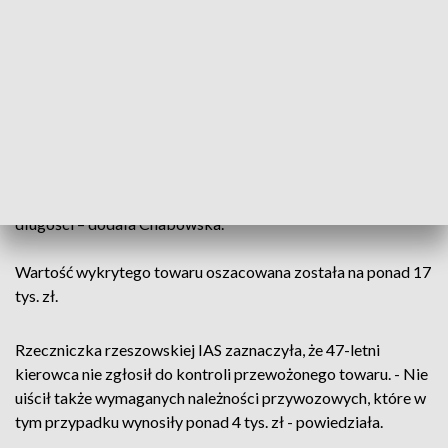
stawił się do odprawy w Medyce, na kierunku wjazdowym do
Polski.
Jak relacjonowała rzeczniczka Izby Administracji Skarbowej
w Rzeszowie Edyta Chabowska, podczas szczegółowej
rewizji kabiny uwagę funkcjonariuszy zwróciły owinięte folią
pakunki. - Okazało się, że mają bardzo nietypową zawartość
- ludzkie włosy. Pukle o różnych kolorach i długościach
ważyły prawie 5 kg. Najdłuższe z nich miały nawet 80 cm
długości – dodała Chabowska.
Wartość wykrytego towaru oszacowana została na ponad 17
tys. zł.
Rzeczniczka rzeszowskiej IAS zaznaczyła, że 47-letni
kierowca nie zgłosił do kontroli przewożonego towaru. - Nie
uiścił także wymaganych należności przywozowych, które w
tym przypadku wynosiły ponad 4 tys. zł - powiedziała.