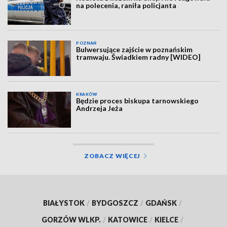
na polecenia, raniła policjanta
POZNAŃ
Bulwersujące zajście w poznańskim
tramwaju. Świadkiem radny [WIDEO]
KRAKÓW
Będzie proces biskupa tarnowskiego
Andrzeja Jeża
ZOBACZ WIĘCEJ
BIAŁYSTOK
/
BYDGOSZCZ
/
GDAŃSK
/
GORZÓW WLKP.
/
KATOWICE
/
KIELCE
/