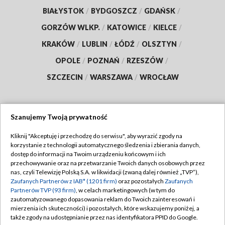
BIAŁYSTOK
/
BYDGOSZCZ
/
GDAŃSK
/
GORZÓW WLKP.
/
KATOWICE
/
KIELCE
/
KRAKÓW
/
LUBLIN
/
ŁÓDŹ
/
OLSZTYN
/
OPOLE
/
POZNAŃ
/
RZESZÓW
/
SZCZECIN
/
WARSZAWA
/
WROCŁAW
Szanujemy Twoją prywatność
Dołącz do nas:
Kliknij "Akceptuję i przechodzę do serwisu", aby wyrazić zgody na
korzystanie z technologii automatycznego śledzenia i zbierania danych,
TVP
dostęp do informacji na Twoim urządzeniu końcowym i ich
Abonament TVP
przechowywanie oraz na przetwarzanie Twoich danych osobowych przez
Regulamin TVP
nas, czyli Telewizję Polską S.A. w likwidacji (zwaną dalej również „TVP”),
Emisja w TVP
Polityka prywatności
Zaufanych Partnerów z IAB* (1201 firm)
oraz pozostałych
Zaufanych
Partnerów TVP (93 firm)
, w celach marketingowych (w tym do
Centrum informacji TVP
Moje zgody
zautomatyzowanego dopasowania reklam do Twoich zainteresowań i
mierzenia ich skuteczności) i pozostałych, które wskazujemy poniżej, a
Naziemna Telewizja Cyfrowa
Pomoc
także zgody na udostępnianie przez nas identyfikatora PPID do Google.