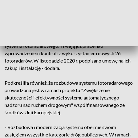
czerwonym świetle (fot. GITD)
- Zakup urządzeń rejestrujących wjazd pojazdów na
czerwonym świetle oraz pojazdów z urządzeniami
rejestrującymi to kolejny etap realizacji projektu rozbudowy
systemu fotoradarowego. Trwają już prace nad
wprowadzeniem kontroli z wykorzystaniem nowych 26
fotoradarów. W listopadzie 2020 r. podpisano umowę na ich
zakup i instalację - dodała.
Podkreśliła również, że rozbudowa systemu fotoradarowego
prowadzona jest w ramach projektu "Zwiększenie
skuteczności i efektywności systemu automatycznego
nadzoru nad ruchem drogowym" współfinansowanego ze
środków Unii Europejskiej.
- Rozbudowa i modernizacja systemu obejmie swoim
zasięgiem wszystkie kategorie dróg publicznych. W ramach