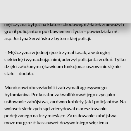
jednego z mieszkań przy ul. Narutowicza. – Według
zgłoszenia 33-letniej kobiety, wujek miał się awanturować i
biegać z tasakiem. Gdy policjanci przyjechali na miejsce,
mężczyzna był już na klatce schodowej. 67-latek znieważył i
groził policjantom pozbawieniem życia – powiedziała mł.
asp. Justyna Serwińska z bytomskiej policji.
– Mężczyzna w jednej ręce trzymał tasak, a w drugiej
siekierkę i wymachując nimi, uderzył policjanta w dłoń. Tylko
dzięki założonym rękawicom funkcjonariuszowi nic się nie
stało – dodała.
Mundurowi obezwładnili i zatrzymali agresywnego
bytomianina. Prokurator zakwalifikował jego czyn jako
usiłowanie zabójstwa, zarówno kobiety, jak i policjantów. Na
wniosek śledczych sąd zdecydował o aresztowaniu
podejrzanego na trzy miesiące. Za usiłowanie zabójstwa
może mu grozić kara nawet dożywotniego więzienia.