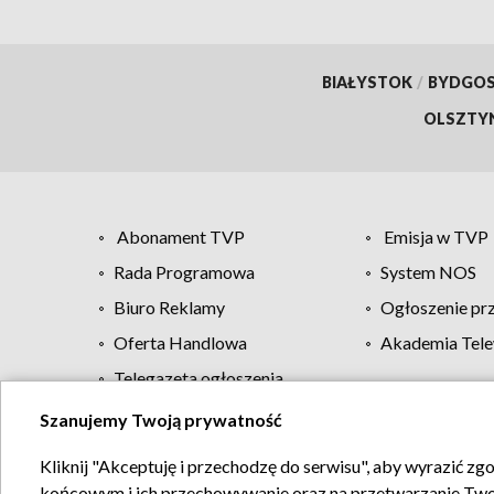
BIAŁYSTOK
/
BYDGO
OLSZTY
Abonament TVP
Emisja w TVP
Rada Programowa
System NOS
Biuro Reklamy
Ogłoszenie pr
Oferta Handlowa
Akademia Tele
Telegazeta ogłoszenia
Szanujemy Twoją prywatność
Regulamin TVP
Kliknij "Akceptuję i przechodzę do serwisu", aby wyrazić zg
końcowym i ich przechowywanie oraz na przetwarzanie Twoich