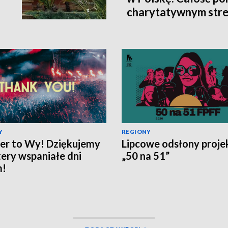
charytatywnym str
Y
REGIONY
er to Wy! Dziękujemy
Lipcowe odsłony proje
tery wspaniałe dni
„50 na 51”
m!