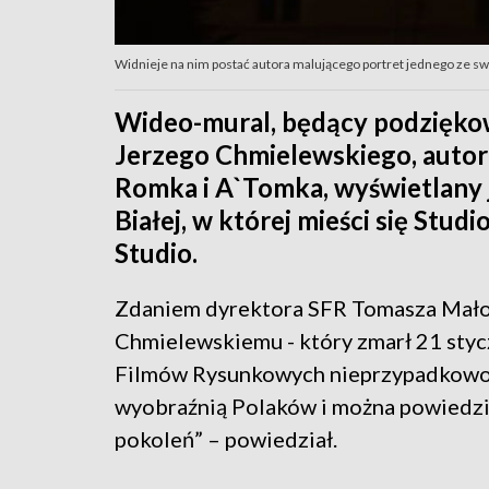
Widnieje na nim postać autora malującego portret jednego ze 
Wideo-mural, będący podzięko
Jerzego Chmielewskiego, autor
Romka i A`Tomka, wyświetlany je
Białej, w której mieści się Stu
Studio.
Zdaniem dyrektora SFR Tomasza Mało
Chmielewskiemu - który zmarł 21 styczn
Filmów Rysunkowych nieprzypadkowo.
wyobraźnią Polaków i można powiedzie
pokoleń” – powiedział.