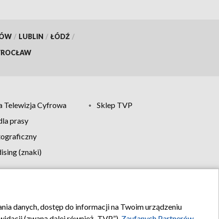
KÓW
/
LUBLIN
/
ŁÓDŹ
/
ROCŁAW
 Telewizja Cyfrowa
Sklep TVP
la prasy
tograficzny
sing (znaki)
klamy
Kontakt
rania danych, dostęp do informacji na Twoim urządzeniu
idacji (zwaną dalej również „TVP”),
Zaufanych Partnerów