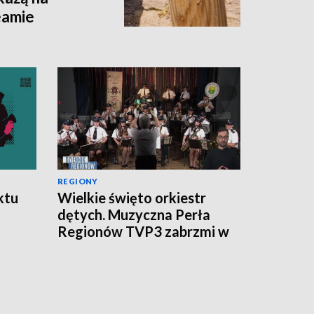
eamie
REGIONY
ktu
Wielkie święto orkiestr
dętych. Muzyczna Perła
Regionów TVP3 zabrzmi w
Wilanowie