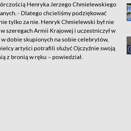
twórczością Henryka Jerzego Chmielewskiego
anych. - Dlatego chcieliśmy podziękować
nie tylko za nie. Henryk Chmielewski był nie
ł w szeregach Armii Krajowej i uczestniczył w
w dobie skupionych na sobie celebrytów,
elcy artyści potrafili służyć Ojczyźnie swoją
nią z bronią w ręku – powiedział.