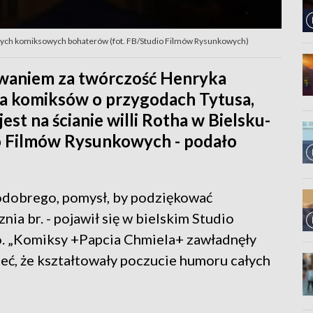
swych komiksowych bohaterów (fot. FB/Studio Filmów Rysunkowych)
waniem za twórczość Henryka
a komiksów o przygodach Tytusa,
st na ścianie willi Rotha w Bielsku-
dio Filmów Rysunkowych - podało
dobrego, pomysł, by podziękować
ia br. - pojawił się w bielskim Studio
 „Komiksy +Papcia Chmiela+ zawładnęły
ć, że kształtowały poczucie humoru całych