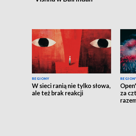
REGIONY
REGION
W sieci ranią nie tylko słowa,
Open'
ale też brak reakcji
za cz
raze