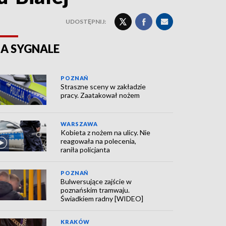
UDOSTĘPNIJ:
A SYGNALE
POZNAŃ
Straszne sceny w zakładzie
pracy. Zaatakował nożem
WARSZAWA
Kobieta z nożem na ulicy. Nie
reagowała na polecenia,
raniła policjanta
POZNAŃ
Bulwersujące zajście w
poznańskim tramwaju.
Świadkiem radny [WIDEO]
KRAKÓW