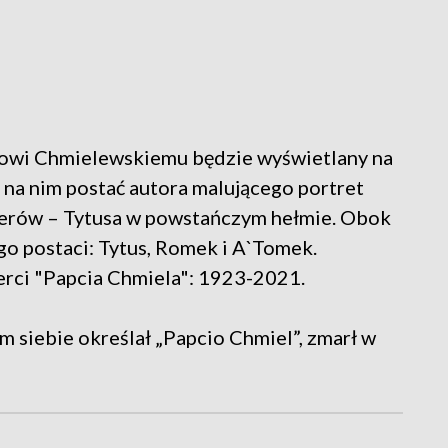
wi Chmielewskiemu będzie wyświetlany na
e na nim postać autora malującego portret
erów – Tytusa w powstańczym hełmie. Obok
ego postaci: Tytus, Romek i A`Tomek.
erci "Papcia Chmiela": 1923-2021.
m siebie określał „Papcio Chmiel”, zmarł w