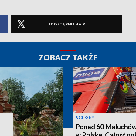
UDOSTĘPNIJ NA X
ZOBACZ TAKŻE
REGIONY
Ponad 60 Maluchów 
w Polskę. Całość po