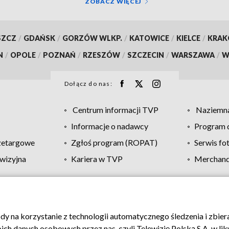
ZOBACZ WIĘCEJ
SZCZ
/
GDAŃSK
/
GORZÓW WLKP.
/
KATOWICE
/
KIELCE
/
KRA
N
/
OPOLE
/
POZNAŃ
/
RZESZÓW
/
SZCZECIN
/
WARSZAWA
/
W
Dołącz do nas:
Centrum informacji TVP
Naziemna
Informacje o nadawcy
Program d
zetargowe
Zgłoś program (ROPAT)
Serwis fo
wizyjna
Kariera w TVP
Merchandi
Polityka prywatności
Moje zgody
Pomoc
Biuro re
ody na korzystanie z technologii automatycznego śledzenia i zbie
 danych osobowych przez nas, czyli Telewizję Polską S.A. w likw