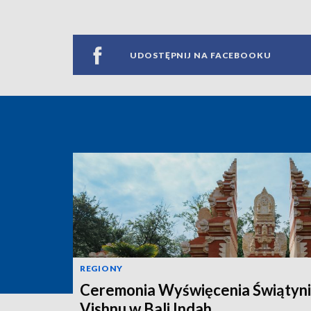
UDOSTĘPNIJ NA FACEBOOKU
REGIONY
Ceremonia Wyświęcenia Świątyni
Vishnu w Bali Indah