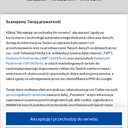
Szanujemy Twoją prywatność
Dołącz do nas:
Kliknij "Akceptuję i przechodzę do serwisu", aby wyrazić zgody na
korzystanie z technologii automatycznego śledzenia i zbierania danych,
TVP
dostęp do informacji na Twoim urządzeniu końcowym i ich
Abonament TVP
przechowywanie oraz na przetwarzanie Twoich danych osobowych przez
Regulamin TVP
nas, czyli Telewizję Polską S.A. w likwidacji (zwaną dalej również „TVP”),
Emisja w TVP
Zaufanych Partnerów z IAB* (1201 firm)
oraz pozostałych
Zaufanych
Polityka prywatności
Partnerów TVP (93 firm)
, w celach marketingowych (w tym do
Centrum informacji TVP
Moje zgody
zautomatyzowanego dopasowania reklam do Twoich zainteresowań i
mierzenia ich skuteczności) i pozostałych, które wskazujemy poniżej, a
Naziemna Telewizja Cyfrowa
Pomoc
także zgody na udostępnianie przez nas identyfikatora PPID do Google.
Sklep TVP
Biuro reklamy
Twoje dane osobowe zbierane podczas odwiedzania przez Ciebie naszych
Rada Programowa
poszczególnych serwisów
zwanych dalej „Portalem”, w tym informacje
Kontakt
zapisywane za pomocą technologii takich jak: pliki cookie, sygnalizatory
System NOS
WWW lub innych podobnych technologii umożliwiających świadczenie
dopasowanych i bezpiecznych usług, personalizację treści oraz reklam,
Informacje o nadawcy
Kanały
udostępnianie funkcji mediów społecznościowych oraz analizowanie
Akceptuję i przechodzę do serwisu
ruchu w Internecie.
Program dla prasy
©2026 Telewizja Polska S.A. w likwidacji