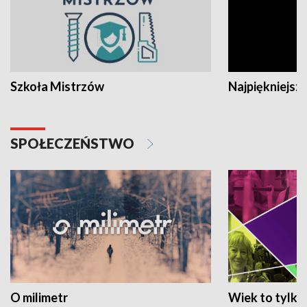
Szkoła Mistrzów
Najpiękniejsze
SPOŁECZEŃSTWO
O milimetr
Wiek to tylko 