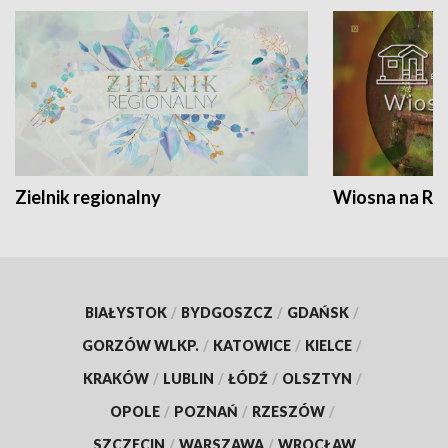
Zielnik regionalny
Wiosna na RO
BIAŁYSTOK
/
BYDGOSZCZ
/
GDAŃSK
/
GORZÓW WLKP.
/
KATOWICE
/
KIELCE
/
KRAKÓW
/
LUBLIN
/
ŁÓDŹ
/
OLSZTYN
/
OPOLE
/
POZNAŃ
/
RZESZÓW
/
SZCZECIN
/
WARSZAWA
/
WROCŁAW