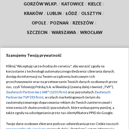
GORZÓW WLKP.
/
KATOWICE
/
KIELCE
/
KRAKÓW
/
LUBLIN
/
ŁÓDŹ
/
OLSZTYN
/
OPOLE
/
POZNAŃ
/
RZESZÓW
/
SZCZECIN
/
WARSZAWA
/
WROCŁAW
Szanujemy Twoją prywatność
Dołącz do nas:
Kliknij "Akceptuję i przechodzę do serwisu", aby wyrazić zgody na
korzystanie z technologii automatycznego śledzenia i zbierania danych,
TVP
dostęp do informacji na Twoim urządzeniu końcowym i ich
Abonament TVP
przechowywanie oraz na przetwarzanie Twoich danych osobowych przez
Regulamin TVP
nas, czyli Telewizję Polską S.A. w likwidacji (zwaną dalej również „TVP”),
Emisja w TVP
Polityka prywatności
Zaufanych Partnerów z IAB* (1201 firm)
oraz pozostałych
Zaufanych
Partnerów TVP (93 firm)
, w celach marketingowych (w tym do
Centrum informacji TVP
Moje zgody
zautomatyzowanego dopasowania reklam do Twoich zainteresowań i
mierzenia ich skuteczności) i pozostałych, które wskazujemy poniżej, a
Naziemna Telewizja Cyfrowa
Pomoc
także zgody na udostępnianie przez nas identyfikatora PPID do Google.
Sklep TVP
Biuro reklamy
Twoje dane osobowe zbierane podczas odwiedzania przez Ciebie naszych
Rada Programowa
poszczególnych serwisów
zwanych dalej „Portalem”, w tym informacje