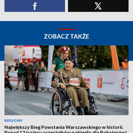
ZOBACZ TAKŻE
REGIONY
Największy Bieg Powstania Warszawskiego w historii.
Ponad 12 tysięcy uczestników pobiegło dla Bohaterów!