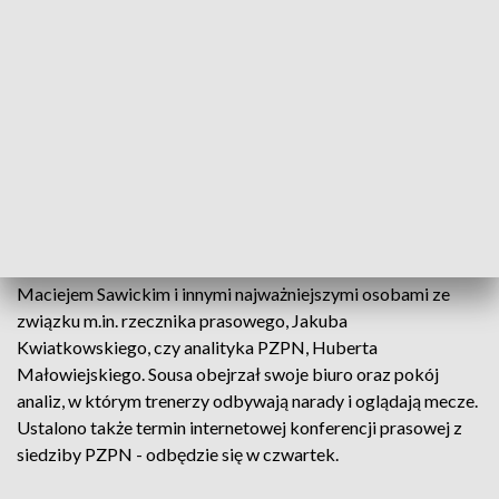
szereg rozmów z osobami z PZPN, a także z niektórymi
piłkarzami przez telefon i za pośrednictwem łącza
internetowego.
We wtorek Paulo Sousa w czasie swojej pierwszej podróży
do Polski zatrzymał się w Niemczech, gdzie doszło do
osobistego spotkania z Robertem Lewandowskim.
W środę siedzibie PZPN na ul. Bitwy Warszawskiej spotkał
się ze Zbigniewem Bońkiem, sekretarzem generalnym
Maciejem Sawickim i innymi najważniejszymi osobami ze
związku m.in. rzecznika prasowego, Jakuba
Kwiatkowskiego, czy analityka PZPN, Huberta
Małowiejskiego. Sousa obejrzał swoje biuro oraz pokój
analiz, w którym trenerzy odbywają narady i oglądają mecze.
Ustalono także termin internetowej konferencji prasowej z
siedziby PZPN - odbędzie się w czwartek.