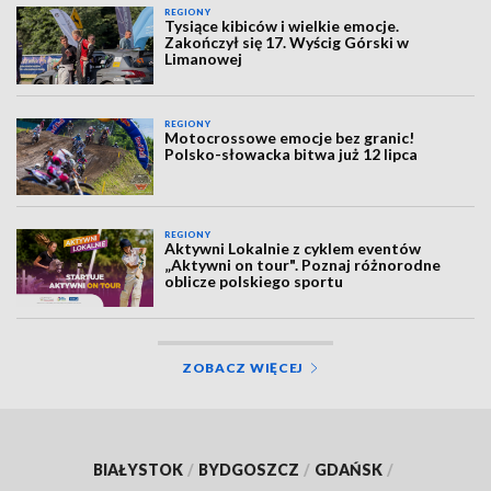
REGIONY
Tysiące kibiców i wielkie emocje.
Zakończył się 17. Wyścig Górski w
Limanowej
REGIONY
Motocrossowe emocje bez granic!
Polsko-słowacka bitwa już 12 lipca
REGIONY
Aktywni Lokalnie z cyklem eventów
„Aktywni on tour". Poznaj różnorodne
oblicze polskiego sportu
ZOBACZ WIĘCEJ
BIAŁYSTOK
/
BYDGOSZCZ
/
GDAŃSK
/