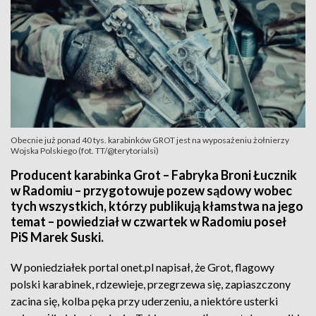
Obecnie już ponad 40 tys. karabinków GROT jest na wyposażeniu żołnierzy
Wojska Polskiego (fot. TT/@terytorialsi)
Producent karabinka Grot – Fabryka Broni Łucznik
w Radomiu – przygotowuje pozew sądowy wobec
tych wszystkich, którzy publikują kłamstwa na jego
temat – powiedział w czwartek w Radomiu poseł
PiS Marek Suski.
W poniedziałek portal onet.pl napisał, że Grot, flagowy
polski karabinek, rdzewieje, przegrzewa się, zapiaszczony
zacina się, kolba pęka przy uderzeniu, a niektóre usterki