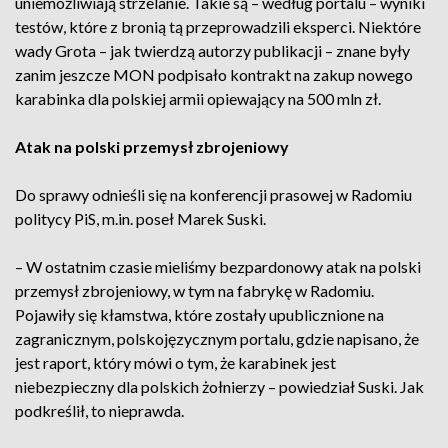
uniemożliwiają strzelanie. Takie są – według portalu – wyniki
testów, które z bronią tą przeprowadzili eksperci. Niektóre
wady Grota – jak twierdzą autorzy publikacji – znane były
zanim jeszcze MON podpisało kontrakt na zakup nowego
karabinka dla polskiej armii opiewający na 500 mln zł.
Atak na polski przemysł zbrojeniowy
Do sprawy odnieśli się na konferencji prasowej w Radomiu
politycy PiS, m.in. poseł Marek Suski.
– W ostatnim czasie mieliśmy bezpardonowy atak na polski
przemysł zbrojeniowy, w tym na fabrykę w Radomiu.
Pojawiły się kłamstwa, które zostały upublicznione na
zagranicznym, polskojęzycznym portalu, gdzie napisano, że
jest raport, który mówi o tym, że karabinek jest
niebezpieczny dla polskich żołnierzy – powiedział Suski. Jak
podkreślił, to nieprawda.