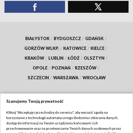
BIAŁYSTOK
/
BYDGOSZCZ
/
GDAŃSK
/
GORZÓW WLKP.
/
KATOWICE
/
KIELCE
/
KRAKÓW
/
LUBLIN
/
ŁÓDŹ
/
OLSZTYN
/
OPOLE
/
POZNAŃ
/
RZESZÓW
/
SZCZECIN
/
WARSZAWA
/
WROCŁAW
Szanujemy Twoją prywatność
Dołącz do nas:
Kliknij "Akceptuję i przechodzę do serwisu", aby wyrazić zgody na
korzystanie z technologii automatycznego śledzenia i zbierania danych,
TVP
dostęp do informacji na Twoim urządzeniu końcowym i ich
Abonament TVP
przechowywanie oraz na przetwarzanie Twoich danych osobowych przez
Regulamin TVP