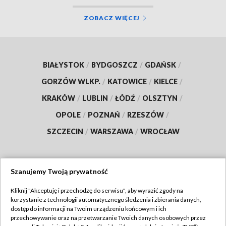
ZOBACZ WIĘCEJ
BIAŁYSTOK
/
BYDGOSZCZ
/
GDAŃSK
/
GORZÓW WLKP.
/
KATOWICE
/
KIELCE
/
KRAKÓW
/
LUBLIN
/
ŁÓDŹ
/
OLSZTYN
/
OPOLE
/
POZNAŃ
/
RZESZÓW
/
SZCZECIN
/
WARSZAWA
/
WROCŁAW
Szanujemy Twoją prywatność
Dołącz do nas:
Kliknij "Akceptuję i przechodzę do serwisu", aby wyrazić zgody na
korzystanie z technologii automatycznego śledzenia i zbierania danych,
TVP
dostęp do informacji na Twoim urządzeniu końcowym i ich
Abonament TVP
przechowywanie oraz na przetwarzanie Twoich danych osobowych przez
Regulamin TVP