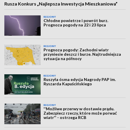
Rusza Konkurs „Najlepsza Inwestycja Mieszkaniowa”
REGIONY
Chłodne powietrze i powrót burz.
Prognoza pogody na 22 i 23 lipca
REGIONY
Prognoza pogody: Zachodni wiatr
przyniesie deszcz i burze. Najtrudniejsza
sytuacja na północy
REGIONY
Ruszyła ósma edycja Nagrody PAP im.
Ryszarda Kapuścińskiego
REGIONY
''Możliwe przerwy w dostawie prądu.
Zabezpiecz rzeczy, które może porwać
wiatr'' - ostrzega RCB