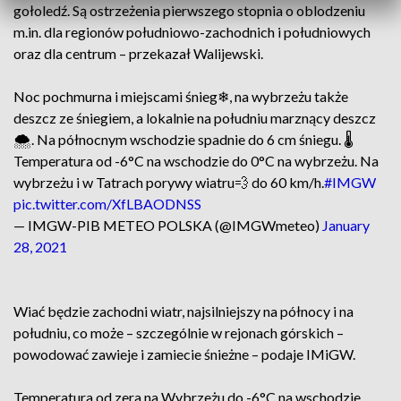
gołoledź. Są ostrzeżenia pierwszego stopnia o oblodzeniu
m.in. dla regionów południowo-zachodnich i południowych
oraz dla centrum – przekazał Walijewski.
Noc pochmurna i miejscami śnieg❄, na wybrzeżu także
deszcz ze śniegiem, a lokalnie na południu marznący deszcz
🌨. Na północnym wschodzie spadnie do 6 cm śniegu. 🌡
Temperatura od -6°C na wschodzie do 0°C na wybrzeżu. Na
wybrzeżu i w Tatrach porywy wiatru💨 do 60 km/h.
#IMGW
pic.twitter.com/XfLBAODNSS
— IMGW-PIB METEO POLSKA (@IMGWmeteo)
January
28, 2021
Wiać będzie zachodni wiatr, najsilniejszy na północy i na
południu, co może – szczególnie w rejonach górskich –
powodować zawieje i zamiecie śnieżne – podaje IMiGW.
Temperatura od zera na Wybrzeżu do -6°C na wschodzie