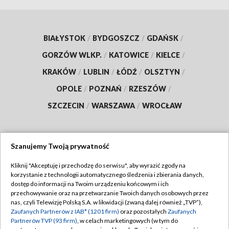
BIAŁYSTOK
/
BYDGOSZCZ
/
GDAŃSK
/
GORZÓW WLKP.
/
KATOWICE
/
KIELCE
/
KRAKÓW
/
LUBLIN
/
ŁÓDŹ
/
OLSZTYN
/
OPOLE
/
POZNAŃ
/
RZESZÓW
/
SZCZECIN
/
WARSZAWA
/
WROCŁAW
Szanujemy Twoją prywatność
Dołącz do nas:
Kliknij "Akceptuję i przechodzę do serwisu", aby wyrazić zgody na
korzystanie z technologii automatycznego śledzenia i zbierania danych,
TVP
dostęp do informacji na Twoim urządzeniu końcowym i ich
Abonament TVP
przechowywanie oraz na przetwarzanie Twoich danych osobowych przez
Regulamin TVP
nas, czyli Telewizję Polską S.A. w likwidacji (zwaną dalej również „TVP”),
Emisja w TVP
Polityka prywatności
Zaufanych Partnerów z IAB* (1201 firm)
oraz pozostałych
Zaufanych
Partnerów TVP (93 firm)
, w celach marketingowych (w tym do
Centrum informacji TVP
Moje zgody