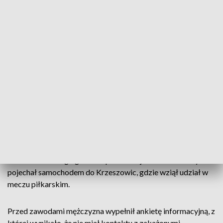
O akcie oskarżenia skierowanym do krakowskiego sądu
okręgowego przez prokuraturę rejonową dla Krakowa
Śródmieścia Zachodu poinformował w poniedziałek rzecznik
prasowy prokuratury okręgowej Janusz Hnatko.
Jak ustaliła prokuratura, Jan P. 19 sierpnia 2020 r., wiedząc, że
jest zarażony koronawirusem, wziął udział w meczu Pucharu
Polski, i naraził tym samym na niebezpieczeństwo utraty
zdrowia i życia co najmniej 40 osób.
18 sierpnia 28-latek otrzymał pozytywny wynik testu na
COVID-19 i został skierowany na kwarantannę, którą
odbywał w wynajmowanym mieszkaniu przy ul. Sukienniczej
w Krakowie. Drugiego dnia opuścił miejsce kwarantanny i
pojechał samochodem do Krzeszowic, gdzie wziął udział w
meczu piłkarskim.
Przed zawodami mężczyzna wypełnił ankietę informacyjną, z
której wynikało, że nie miał kontaktu z zakażonymi