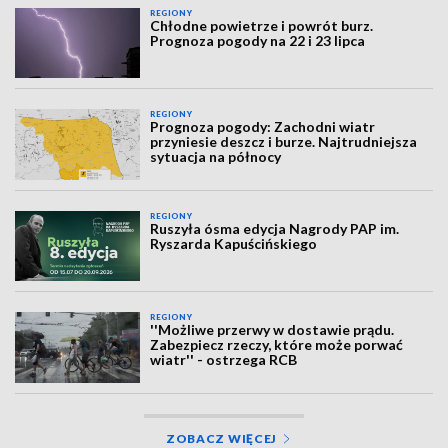
REGIONY
Chłodne powietrze i powrót burz.
Prognoza pogody na 22 i 23 lipca
REGIONY
Prognoza pogody: Zachodni wiatr
przyniesie deszcz i burze. Najtrudniejsza
sytuacja na północy
REGIONY
Ruszyła ósma edycja Nagrody PAP im.
Ryszarda Kapuścińskiego
REGIONY
''Możliwe przerwy w dostawie prądu.
Zabezpiecz rzeczy, które może porwać
wiatr'' - ostrzega RCB
ZOBACZ WIĘCEJ