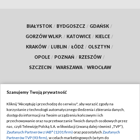
BIAŁYSTOK
/
BYDGOSZCZ
/
GDAŃSK
/
GORZÓW WLKP.
/
KATOWICE
/
KIELCE
/
KRAKÓW
/
LUBLIN
/
ŁÓDŹ
/
OLSZTYN
/
OPOLE
/
POZNAŃ
/
RZESZÓW
/
SZCZECIN
/
WARSZAWA
/
WROCŁAW
Szanujemy Twoją prywatność
Dołącz do nas:
Kliknij "Akceptuję i przechodzę do serwisu", aby wyrazić zgody na
korzystanie z technologii automatycznego śledzenia i zbierania danych,
TVP
dostęp do informacji na Twoim urządzeniu końcowym i ich
Abonament TVP
przechowywanie oraz na przetwarzanie Twoich danych osobowych przez
Regulamin TVP
nas, czyli Telewizję Polską S.A. w likwidacji (zwaną dalej również „TVP”),
Emisja w TVP
Polityka prywatności
Zaufanych Partnerów z IAB* (1201 firm)
oraz pozostałych
Zaufanych
Partnerów TVP (93 firm)
, w celach marketingowych (w tym do