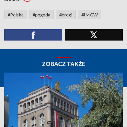
#Polska
#pogoda
#drogi
#IMGW
ZOBACZ TAKŻE