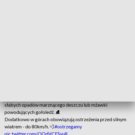
województwa lubuskiego, północnej części województwa
wielkopolskiego, oraz w południowej części województw
warmińsko-mazurskiego i podlaskiego.
IMGW prognozuje wystąpienie tam miejscami słabych
opadów marznącego deszczu powodujących gołoledź.
Instytut dla powyższych obszarów wydał ostrzeżenia
pierwszego stopnia. Będą one obowiązywały od godzin
wieczornych we wtorek do środowego poranka.
Uwaga! ⚠️
Wydano ostrzeżenia meteorologiczne przed marznącymi
opadami. Wieczorem i w nocy prognozuje się wystąpienie
słabych opadów marznącego deszczu lub mżawki
powodujących gołoledź. ⛸️
Dodatkowo w górach obowiązują ostrzeżenia przed silnym
wiatrem - do 80km/h. 💨
#ostrzegamy
pic.twitter.com/OOdVCESvu8