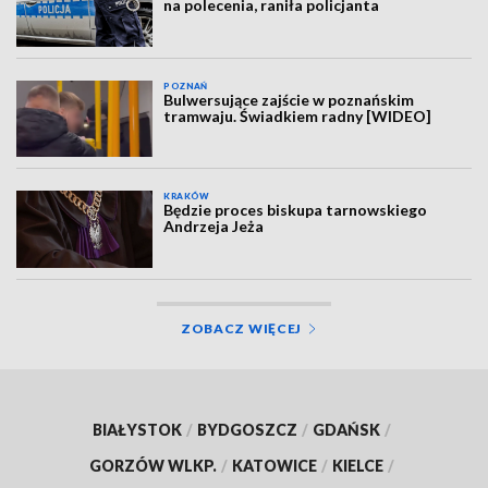
na polecenia, raniła policjanta
POZNAŃ
Bulwersujące zajście w poznańskim
tramwaju. Świadkiem radny [WIDEO]
KRAKÓW
Będzie proces biskupa tarnowskiego
Andrzeja Jeża
ZOBACZ WIĘCEJ
BIAŁYSTOK
/
BYDGOSZCZ
/
GDAŃSK
/
GORZÓW WLKP.
/
KATOWICE
/
KIELCE
/