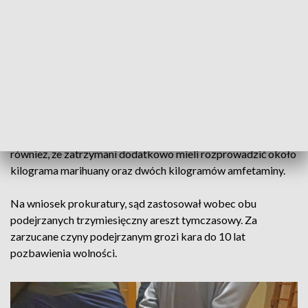
powiatu może mieć duże ilości narkotyków.
Informacje policjantów potwierdziły się. W minioną środę
zostali zatrzymani dwaj mężczyźni. W zajmowanych przez
nich pomieszczeniach, funkcjonariusze zabezpieczyli ponad
300 gramów amfetaminy i blisko 19,5 kilograma marihuany.
W ramach prowadzonego śledztwa pod nadzorem
Prokuratury Rejonowej w Kędzierzynie-Koźlu ustalono
również, że zatrzymani dodatkowo mieli rozprowadzić około
kilograma marihuany oraz dwóch kilogramów amfetaminy.
Na wniosek prokuratury, sąd zastosował wobec obu
podejrzanych trzymiesięczny areszt tymczasowy. Za
zarzucane czyny podejrzanym grozi kara do 10 lat
pozbawienia wolności.