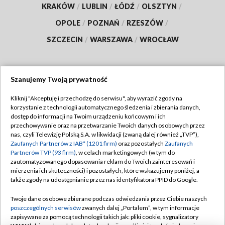
KRAKÓW
/
LUBLIN
/
ŁÓDŹ
/
OLSZTYN
/
OPOLE
/
POZNAŃ
/
RZESZÓW
/
SZCZECIN
/
WARSZAWA
/
WROCŁAW
Szanujemy Twoją prywatność
Dołącz do nas:
Kliknij "Akceptuję i przechodzę do serwisu", aby wyrazić zgody na
korzystanie z technologii automatycznego śledzenia i zbierania danych,
TVP
dostęp do informacji na Twoim urządzeniu końcowym i ich
Abonament TVP
przechowywanie oraz na przetwarzanie Twoich danych osobowych przez
Regulamin TVP
nas, czyli Telewizję Polską S.A. w likwidacji (zwaną dalej również „TVP”),
Emisja w TVP
Polityka prywatności
Zaufanych Partnerów z IAB* (1201 firm)
oraz pozostałych
Zaufanych
Partnerów TVP (93 firm)
, w celach marketingowych (w tym do
Centrum informacji TVP
Moje zgody
zautomatyzowanego dopasowania reklam do Twoich zainteresowań i
mierzenia ich skuteczności) i pozostałych, które wskazujemy poniżej, a
Naziemna Telewizja Cyfrowa
Pomoc
także zgody na udostępnianie przez nas identyfikatora PPID do Google.
Sklep TVP
Biuro reklamy
Twoje dane osobowe zbierane podczas odwiedzania przez Ciebie naszych
Rada Programowa
Kontakt
poszczególnych serwisów
zwanych dalej „Portalem”, w tym informacje
zapisywane za pomocą technologii takich jak: pliki cookie, sygnalizatory
System NOS