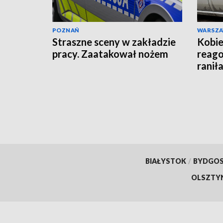
POZNAŃ
WARSZ
Straszne sceny w zakładzie
Kobie
pracy. Zaatakował nożem
reago
raniła
BIAŁYSTOK
/
BYDGO
OLSZTY