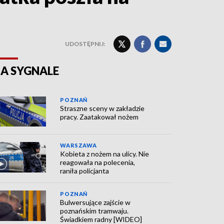
UDOSTĘPNIJ:
A SYGNALE
POZNAŃ
Straszne sceny w zakładzie
pracy. Zaatakował nożem
WARSZAWA
Kobieta z nożem na ulicy. Nie
reagowała na polecenia,
raniła policjanta
POZNAŃ
Bulwersujące zajście w
poznańskim tramwaju.
Świadkiem radny [WIDEO]