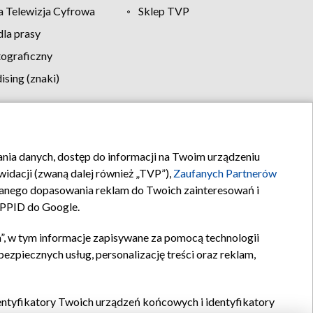
 Telewizja Cyfrowa
Sklep TVP
la prasy
tograficzny
sing (znaki)
klamy
Kontakt
rania danych, dostęp do informacji na Twoim urządzeniu
idacji (zwaną dalej również „TVP”),
Zaufanych Partnerów
anego dopasowania reklam do Twoich zainteresowań i
a PPID do Google.
”, w tym informacje zapisywane za pomocą technologii
zpiecznych usług, personalizację treści oraz reklam,
identyfikatory Twoich urządzeń końcowych i identyfikatory