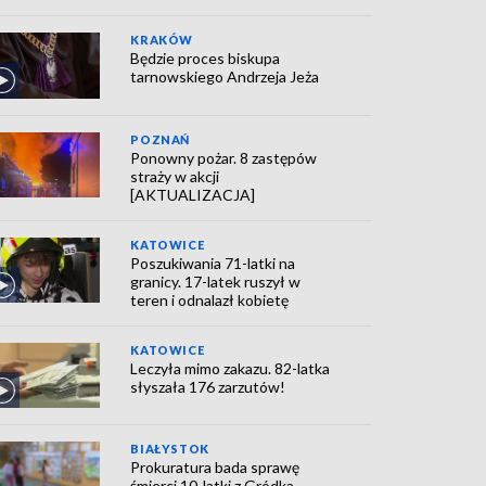
KRAKÓW
Będzie proces biskupa
tarnowskiego Andrzeja Jeża
POZNAŃ
Ponowny pożar. 8 zastępów
straży w akcji
[AKTUALIZACJA]
KATOWICE
Poszukiwania 71-latki na
granicy. 17-latek ruszył w
teren i odnalazł kobietę
KATOWICE
Leczyła mimo zakazu. 82-latka
słyszała 176 zarzutów!
BIAŁYSTOK
Prokuratura bada sprawę
śmierci 10-latki z Gródka