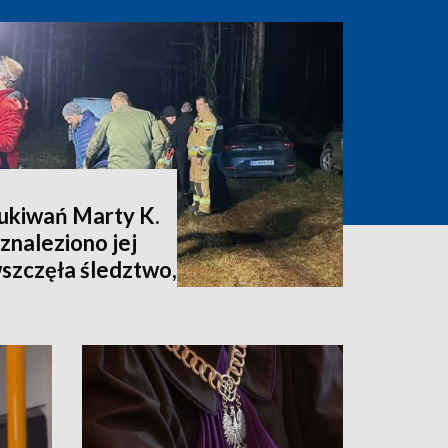
zukiwań Marty K.
znaleziono jej
wszczęła śledztwo,
nia [zdjęcia,