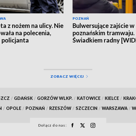
AWA
POZNAŃ
ta z nożem na ulicy. Nie
Bulwersujące zajście w
wała na polecenia,
poznańskim tramwaju.
 policjanta
Świadkiem radny [WI
ZOBACZ WIĘCEJ
SZCZ
/
GDAŃSK
/
GORZÓW WLKP.
/
KATOWICE
/
KIELCE
/
KRA
N
/
OPOLE
/
POZNAŃ
/
RZESZÓW
/
SZCZECIN
/
WARSZAWA
/
W
Dołącz do nas: