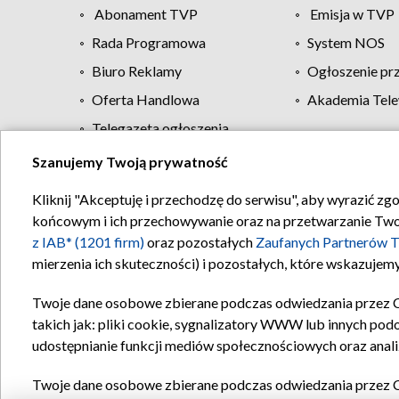
Abonament TVP
Emisja w TVP
Rada Programowa
System NOS
Biuro Reklamy
Ogłoszenie pr
Oferta Handlowa
Akademia Tele
Telegazeta ogłoszenia
Szanujemy Twoją prywatność
Regulamin TVP
Kliknij "Akceptuję i przechodzę do serwisu", aby wyrazić zg
końcowym i ich przechowywanie oraz na przetwarzanie Twoich
z IAB* (1201 firm)
oraz pozostałych
Zaufanych Partnerów T
mierzenia ich skuteczności) i pozostałych, które wskazujemy
Twoje dane osobowe zbierane podczas odwiedzania przez 
takich jak: pliki cookie, sygnalizatory WWW lub innych pod
udostępnianie funkcji mediów społecznościowych oraz anali
Twoje dane osobowe zbierane podczas odwiedzania przez 