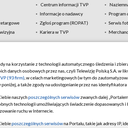
Centrum informacji TVP
Naziemna
Informacje o nadawcy
Program d
zetargowe
Zgłoś program (ROPAT)
Serwis fo
wizyjna
Kariera w TVP
Merchandi
Polityka prywatności
Moje zgody
Pomoc
Biuro re
ody na korzystanie z technologii automatycznego śledzenia i zbie
 danych osobowych przez nas, czyli Telewizję Polską S.A. w likw
VP (93 firm)
, w celach marketingowych (w tym do zautomatyzow
 poniżej, a także zgody na udostępnianie przez nas identyfikator
Ciebie naszych
poszczególnych serwisów
zwanych dalej „Portalem
obnych technologii umożliwiających świadczenie dopasowanych i be
zowanie ruchu w Internecie.
Ciebie
poszczególnych serwisów
na Portalu, takie jak adresy IP, 