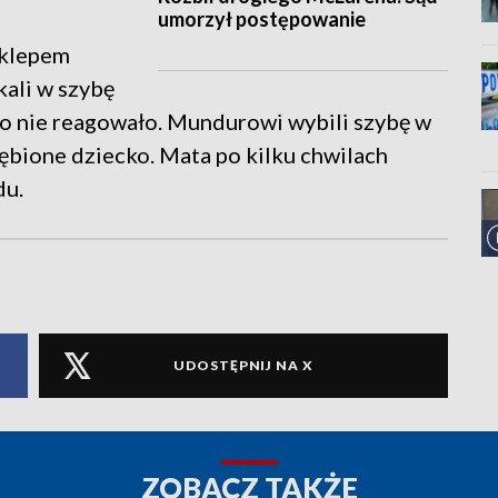
umorzył postępowanie
sklepem
kali w szybę
no nie reagowało. Mundurowi wybili szybę w
ębione dziecko. Mata po kilku chwilach
du.
UDOSTĘPNIJ NA X
ZOBACZ TAKŻE