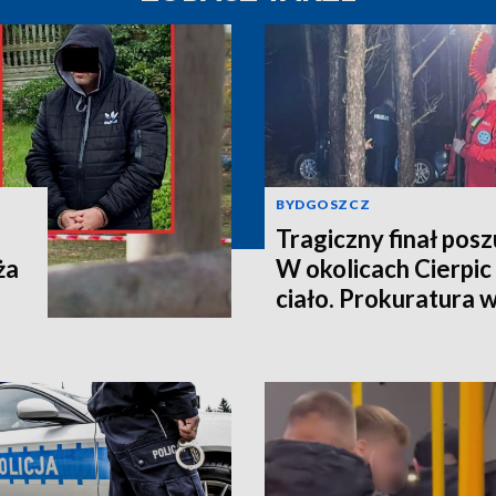
BYDGOSZCZ
Tragiczny finał pos
ża
W okolicach Cierpic 
ciało. Prokuratura 
kobieta miała obraże
wideo]