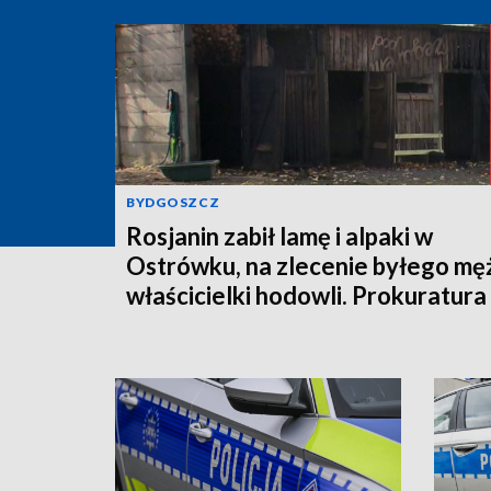
BYDGOSZCZ
Rosjanin zabił lamę i alpaki w
Ostrówku, na zlecenie byłego mę
właścicielki hodowli. Prokuratura
wysłała akt oskarżenia!