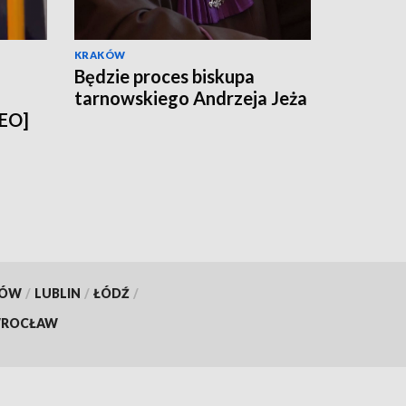
KRAKÓW
Będzie proces biskupa
tarnowskiego Andrzeja Jeża
DEO]
KÓW
/
LUBLIN
/
ŁÓDŹ
/
ROCŁAW