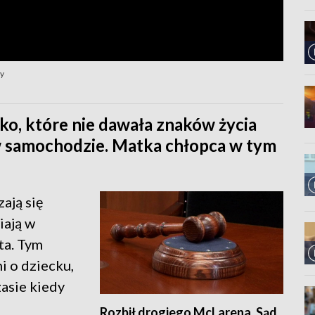
py
o, które nie dawała znaków życia
 w samochodzie. Matka chłopca w tym
ają się
iają w
ta. Tym
i o dziecku,
asie kiedy
Rozbił drogiego McLarena. Sąd