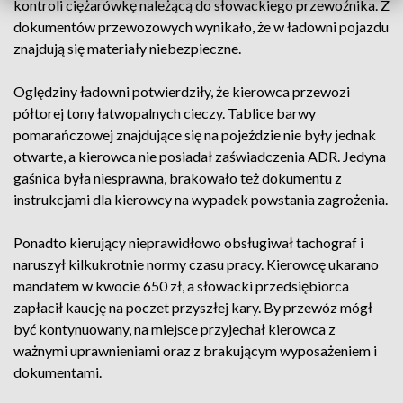
kontroli ciężarówkę należącą do słowackiego przewoźnika. Z
dokumentów przewozowych wynikało, że w ładowni pojazdu
znajdują się materiały niebezpieczne.
Oględziny ładowni potwierdziły, że kierowca przewozi
półtorej tony łatwopalnych cieczy. Tablice barwy
pomarańczowej znajdujące się na pojeździe nie były jednak
otwarte, a kierowca nie posiadał zaświadczenia ADR. Jedyna
gaśnica była niesprawna, brakowało też dokumentu z
instrukcjami dla kierowcy na wypadek powstania zagrożenia.
Ponadto kierujący nieprawidłowo obsługiwał tachograf i
naruszył kilkukrotnie normy czasu pracy. Kierowcę ukarano
mandatem w kwocie 650 zł, a słowacki przedsiębiorca
zapłacił kaucję na poczet przyszłej kary. By przewóz mógł
być kontynuowany, na miejsce przyjechał kierowca z
ważnymi uprawnieniami oraz z brakującym wyposażeniem i
dokumentami.