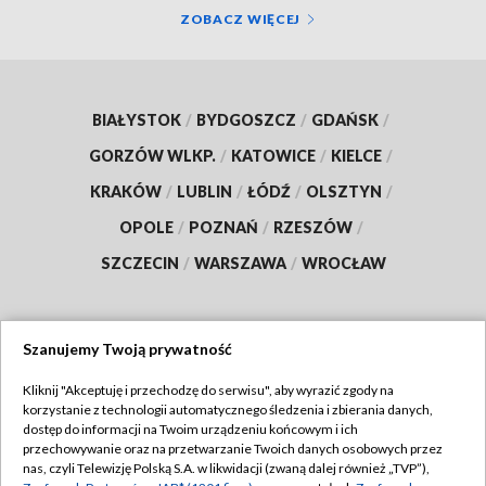
ZOBACZ WIĘCEJ
BIAŁYSTOK
/
BYDGOSZCZ
/
GDAŃSK
/
GORZÓW WLKP.
/
KATOWICE
/
KIELCE
/
KRAKÓW
/
LUBLIN
/
ŁÓDŹ
/
OLSZTYN
/
OPOLE
/
POZNAŃ
/
RZESZÓW
/
SZCZECIN
/
WARSZAWA
/
WROCŁAW
Szanujemy Twoją prywatność
Dołącz do nas:
Kliknij "Akceptuję i przechodzę do serwisu", aby wyrazić zgody na
korzystanie z technologii automatycznego śledzenia i zbierania danych,
TVP
dostęp do informacji na Twoim urządzeniu końcowym i ich
Abonament TVP
przechowywanie oraz na przetwarzanie Twoich danych osobowych przez
Regulamin TVP
nas, czyli Telewizję Polską S.A. w likwidacji (zwaną dalej również „TVP”),
Emisja w TVP