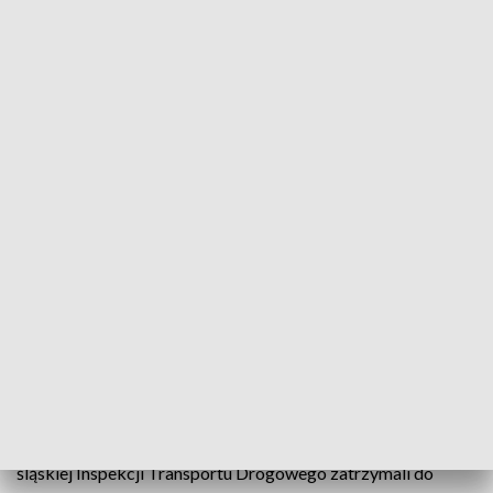
Oględziny ładowni potwierdziły, że kierowca przewozi półtorej tony
łatwopalnych cieczy (fot. GITD)
Pomimo, że samochodem przewożone było półtorej
tony ciekłych substancji łatwopalnych, nie był on
oznakowany tablicami ostrzegawczymi. Kontrola
śląskiej Inspekcji Transportu Drogowego wykazała
też, że kierowca nie miał uprawnień do
wykonywania przewozu towarów niebezpiecznych.
Przed przejściem granicznym w Cieszynie inspektorzy
śląskiej Inspekcji Transportu Drogowego zatrzymali do