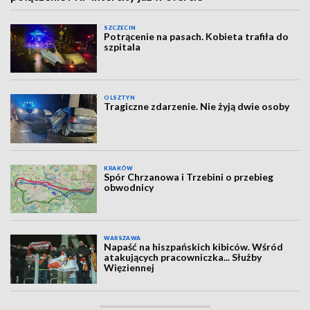
SZCZECIN
Potrącenie na pasach. Kobieta trafiła do
szpitala
OLSZTYN
Tragiczne zdarzenie. Nie żyją dwie osoby
KRAKÓW
Spór Chrzanowa i Trzebini o przebieg
obwodnicy
WARSZAWA
Napaść na hiszpańskich kibiców. Wśród
atakujących pracowniczka... Służby
Więziennej