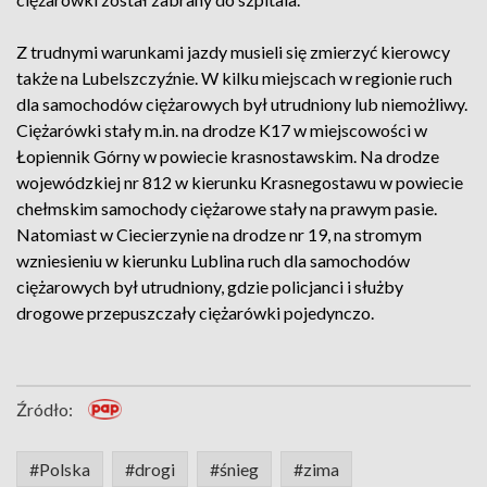
Z trudnymi warunkami jazdy musieli się zmierzyć kierowcy
także na Lubelszczyźnie. W kilku miejscach w regionie ruch
dla samochodów ciężarowych był utrudniony lub niemożliwy.
Ciężarówki stały m.in. na drodze K17 w miejscowości w
Łopiennik Górny w powiecie krasnostawskim. Na drodze
wojewódzkiej nr 812 w kierunku Krasnegostawu w powiecie
chełmskim samochody ciężarowe stały na prawym pasie.
Natomiast w Ciecierzynie na drodze nr 19, na stromym
wzniesieniu w kierunku Lublina ruch dla samochodów
ciężarowych był utrudniony, gdzie policjanci i służby
drogowe przepuszczały ciężarówki pojedynczo.
Źródło:
#Polska
#drogi
#śnieg
#zima