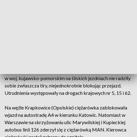
GDDKiA utrzymuje ok. 20 tys. km dróg krajowych, przy
czym - jak wyjaśnia - odcinki dróg krajowych, poza
autostradami i drogami ekspresowymi, przechodzące przez
miasta na prawach powiatu w ich granicach utrzymywane są
przez służby podległe ich prezydentom.
W poniedziałek w związku z bardzo trudnymi warunkami na
polskich drogach doszło do wielu wypadków. Między innymi
w woj. kujawsko-pomorskim na śliskich jezdniach nie radziły
sobie zwłaszcza tiry, niejednokrotnie blokując przejazd.
Utrudnienia występowały na drogach krajowych nr 5, 15 i 62.
Na węźle Krapkowice (Opolskie) ciężarówka zablokowała
wjazd na autostradę A4 w kierunku Katowic. Natomiast w
Warszawie na skrzyżowaniu ulic Marywilskiej i Kupieckiej
autobus linii 126 zderzył się z ciężarówką MAN. Kierowca
ciężarówki został zabrany do szpitala.