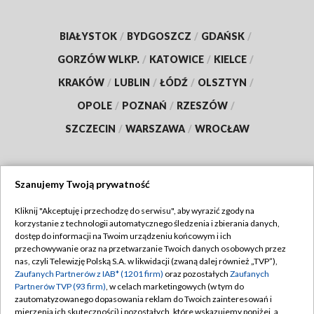
BIAŁYSTOK
/
BYDGOSZCZ
/
GDAŃSK
/
GORZÓW WLKP.
/
KATOWICE
/
KIELCE
/
KRAKÓW
/
LUBLIN
/
ŁÓDŹ
/
OLSZTYN
/
OPOLE
/
POZNAŃ
/
RZESZÓW
/
SZCZECIN
/
WARSZAWA
/
WROCŁAW
Szanujemy Twoją prywatność
Dołącz do nas:
Kliknij "Akceptuję i przechodzę do serwisu", aby wyrazić zgody na
korzystanie z technologii automatycznego śledzenia i zbierania danych,
TVP
dostęp do informacji na Twoim urządzeniu końcowym i ich
Abonament TVP
przechowywanie oraz na przetwarzanie Twoich danych osobowych przez
Regulamin TVP
nas, czyli Telewizję Polską S.A. w likwidacji (zwaną dalej również „TVP”),
Emisja w TVP
Polityka prywatności
Zaufanych Partnerów z IAB* (1201 firm)
oraz pozostałych
Zaufanych
Partnerów TVP (93 firm)
, w celach marketingowych (w tym do
Centrum informacji TVP
Moje zgody
zautomatyzowanego dopasowania reklam do Twoich zainteresowań i
mierzenia ich skuteczności) i pozostałych, które wskazujemy poniżej, a