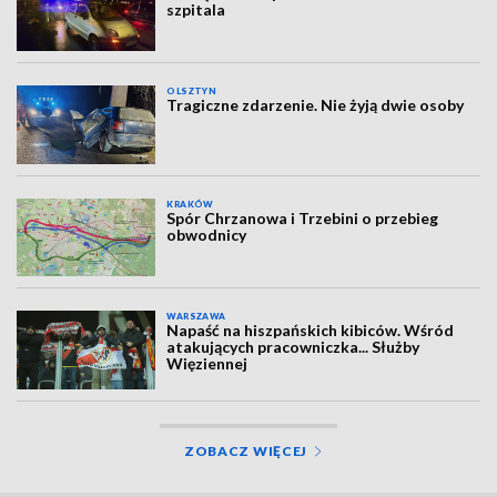
szpitala
OLSZTYN
Tragiczne zdarzenie. Nie żyją dwie osoby
KRAKÓW
Spór Chrzanowa i Trzebini o przebieg
obwodnicy
WARSZAWA
Napaść na hiszpańskich kibiców. Wśród
atakujących pracowniczka... Służby
Więziennej
ZOBACZ WIĘCEJ