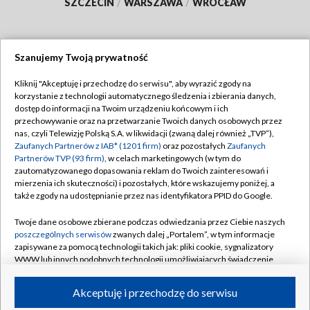
SZCZECIN
/
WARSZAWA
/
WROCŁAW
Szanujemy Twoją prywatność
Dołącz do nas:
Kliknij "Akceptuję i przechodzę do serwisu", aby wyrazić zgody na
korzystanie z technologii automatycznego śledzenia i zbierania danych,
TVP
dostęp do informacji na Twoim urządzeniu końcowym i ich
Abonament TVP
przechowywanie oraz na przetwarzanie Twoich danych osobowych przez
Regulamin TVP
nas, czyli Telewizję Polską S.A. w likwidacji (zwaną dalej również „TVP”),
Emisja w TVP
Polityka prywatności
Zaufanych Partnerów z IAB* (1201 firm)
oraz pozostałych
Zaufanych
Partnerów TVP (93 firm)
, w celach marketingowych (w tym do
Centrum informacji TVP
Moje zgody
zautomatyzowanego dopasowania reklam do Twoich zainteresowań i
mierzenia ich skuteczności) i pozostałych, które wskazujemy poniżej, a
Naziemna Telewizja Cyfrowa
Pomoc
także zgody na udostępnianie przez nas identyfikatora PPID do Google.
Sklep TVP
Biuro reklamy
Twoje dane osobowe zbierane podczas odwiedzania przez Ciebie naszych
Rada Programowa
Kontakt
poszczególnych serwisów
zwanych dalej „Portalem”, w tym informacje
zapisywane za pomocą technologii takich jak: pliki cookie, sygnalizatory
System NOS
WWW lub innych podobnych technologii umożliwiających świadczenie
dopasowanych i bezpiecznych usług, personalizację treści oraz reklam,
Informacje o nadawcy
Kanały
udostępnianie funkcji mediów społecznościowych oraz analizowanie
Akceptuję i przechodzę do serwisu
ruchu w Internecie.
Program dla prasy