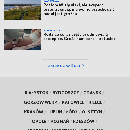
WARSZAWA
Poziom Wisły niski, ale eksperci
przestrzegają: nie wolno przechodzić,
nadal jest groźna
BYDGOSZCZ
Rodzice coraz częściej odmawiają
szczepień. Grożą nam odra i krztusiec
ZOBACZ WIĘCEJ
BIAŁYSTOK
/
BYDGOSZCZ
/
GDAŃSK
/
GORZÓW WLKP.
/
KATOWICE
/
KIELCE
/
KRAKÓW
/
LUBLIN
/
ŁÓDŹ
/
OLSZTYN
/
OPOLE
/
POZNAŃ
/
RZESZÓW
/