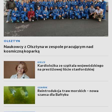
OLSZTYN
Naukowcy z Olsztyna w zespole pracującym nad
kosmiczną koparką
KIELCE
Kardiolożka ze szpitala wojewódzkiego
na prestiżowej liście stanfordzkiej
GDAŃSK
Reintrodukcja traw morskich – nowa
szansa dla Bałtyku