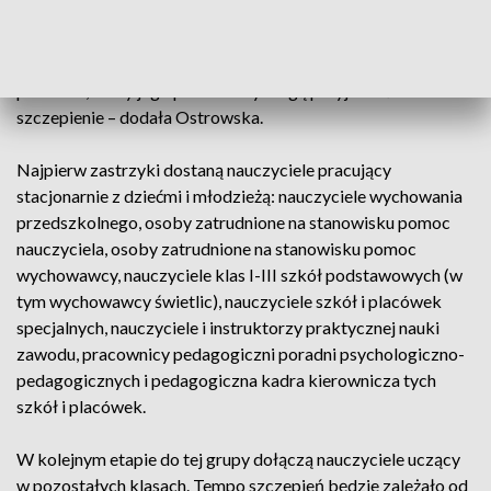
Będzie to szpital znajdujący się w najbliższej okolicy danej
szkoły i placówki. W momencie dostarczenia szczepionki
szpital przypisany szkole poinformuje dyrektora szkoły lub
placówki, kiedy jego pracownicy mogą przyjechać na
szczepienie – dodała Ostrowska.
Najpierw zastrzyki dostaną nauczyciele pracujący
stacjonarnie z dziećmi i młodzieżą: nauczyciele wychowania
przedszkolnego, osoby zatrudnione na stanowisku pomoc
nauczyciela, osoby zatrudnione na stanowisku pomoc
wychowawcy, nauczyciele klas I-III szkół podstawowych (w
tym wychowawcy świetlic), nauczyciele szkół i placówek
specjalnych, nauczyciele i instruktorzy praktycznej nauki
zawodu, pracownicy pedagogiczni poradni psychologiczno-
pedagogicznych i pedagogiczna kadra kierownicza tych
szkół i placówek.
W kolejnym etapie do tej grupy dołączą nauczyciele uczący
w pozostałych klasach. Tempo szczepień będzie zależało od