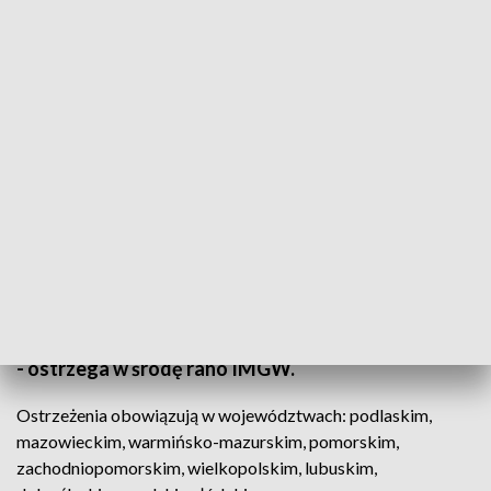
Miejscami przyrost pokrywy śnieżnej wzrośnie o około 5 cm, a na południu
miejscami o 8 cm (zdjęcie ilustracyjne, fot. PAP/Wojtek Jargiło)
Kolejny mroźny poranek na północy i w centrum
kraju. Nad ranem termometry miejscami wskazują
temperaturę minimalną od -18 st. C do -13 st. C, a
wiatr osiąga średnią prędkość od 5 km/h do 30 km/h
- ostrzega w środę rano IMGW.
Ostrzeżenia obowiązują w województwach: podlaskim,
mazowieckim, warmińsko-mazurskim, pomorskim,
zachodniopomorskim, wielkopolskim, lubuskim,