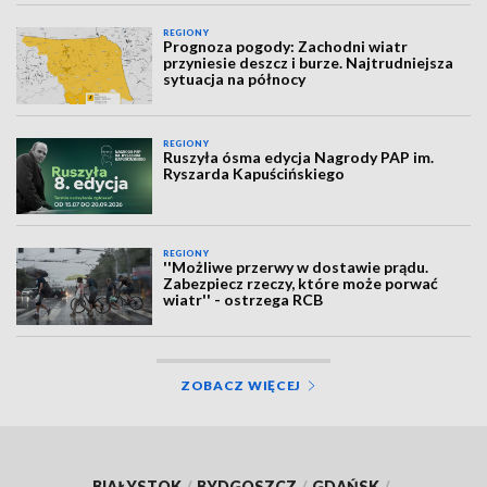
REGIONY
Prognoza pogody: Zachodni wiatr
przyniesie deszcz i burze. Najtrudniejsza
sytuacja na północy
REGIONY
Ruszyła ósma edycja Nagrody PAP im.
Ryszarda Kapuścińskiego
REGIONY
''Możliwe przerwy w dostawie prądu.
Zabezpiecz rzeczy, które może porwać
wiatr'' - ostrzega RCB
ZOBACZ WIĘCEJ
BIAŁYSTOK
/
BYDGOSZCZ
/
GDAŃSK
/