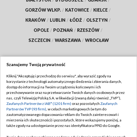
GORZÓW WLKP.
/
KATOWICE
/
KIELCE
/
KRAKÓW
/
LUBLIN
/
ŁÓDŹ
/
OLSZTYN
/
OPOLE
/
POZNAŃ
/
RZESZÓW
/
SZCZECIN
/
WARSZAWA
/
WROCŁAW
Szanujemy Twoją prywatność
Dołącz do nas:
Kliknij "Akceptuję i przechodzę do serwisu", aby wyrazić zgody na
korzystanie z technologii automatycznego śledzenia i zbierania danych,
TVP
dostęp do informacji na Twoim urządzeniu końcowym i ich
Abonament TVP
przechowywanie oraz na przetwarzanie Twoich danych osobowych przez
Regulamin TVP
nas, czyli Telewizję Polską S.A. w likwidacji (zwaną dalej również „TVP”),
Emisja w TVP
Polityka prywatności
Zaufanych Partnerów z IAB* (1201 firm)
oraz pozostałych
Zaufanych
Partnerów TVP (93 firm)
, w celach marketingowych (w tym do
Centrum informacji TVP
Moje zgody
zautomatyzowanego dopasowania reklam do Twoich zainteresowań i
mierzenia ich skuteczności) i pozostałych, które wskazujemy poniżej, a
Naziemna Telewizja Cyfrowa
Pomoc
także zgody na udostępnianie przez nas identyfikatora PPID do Google.
Sklep TVP
Biuro reklamy