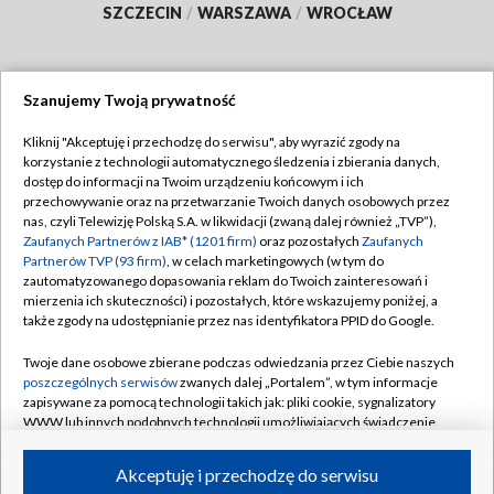
SZCZECIN
/
WARSZAWA
/
WROCŁAW
Szanujemy Twoją prywatność
Dołącz do nas:
Kliknij "Akceptuję i przechodzę do serwisu", aby wyrazić zgody na
korzystanie z technologii automatycznego śledzenia i zbierania danych,
TVP
dostęp do informacji na Twoim urządzeniu końcowym i ich
Abonament TVP
przechowywanie oraz na przetwarzanie Twoich danych osobowych przez
Regulamin TVP
nas, czyli Telewizję Polską S.A. w likwidacji (zwaną dalej również „TVP”),
Emisja w TVP
Polityka prywatności
Zaufanych Partnerów z IAB* (1201 firm)
oraz pozostałych
Zaufanych
Partnerów TVP (93 firm)
, w celach marketingowych (w tym do
Centrum informacji TVP
Moje zgody
zautomatyzowanego dopasowania reklam do Twoich zainteresowań i
mierzenia ich skuteczności) i pozostałych, które wskazujemy poniżej, a
Naziemna Telewizja Cyfrowa
Pomoc
także zgody na udostępnianie przez nas identyfikatora PPID do Google.
Sklep TVP
Biuro reklamy
Twoje dane osobowe zbierane podczas odwiedzania przez Ciebie naszych
Rada Programowa
Kontakt
poszczególnych serwisów
zwanych dalej „Portalem”, w tym informacje
zapisywane za pomocą technologii takich jak: pliki cookie, sygnalizatory
System NOS
WWW lub innych podobnych technologii umożliwiających świadczenie
dopasowanych i bezpiecznych usług, personalizację treści oraz reklam,
Informacje o nadawcy
Kanały
udostępnianie funkcji mediów społecznościowych oraz analizowanie
Akceptuję i przechodzę do serwisu
ruchu w Internecie.
Program dla prasy