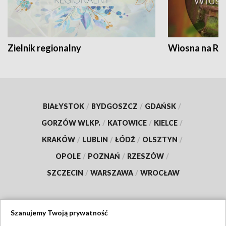
Zielnik regionalny
Wiosna na RO
BIAŁYSTOK
/
BYDGOSZCZ
/
GDAŃSK
/
GORZÓW WLKP.
/
KATOWICE
/
KIELCE
/
KRAKÓW
/
LUBLIN
/
ŁÓDŹ
/
OLSZTYN
/
OPOLE
/
POZNAŃ
/
RZESZÓW
/
SZCZECIN
/
WARSZAWA
/
WROCŁAW
Szanujemy Twoją prywatność
Dołącz do nas: