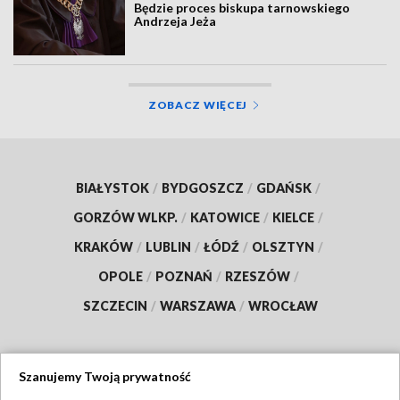
Będzie proces biskupa tarnowskiego
Andrzeja Jeża
ZOBACZ WIĘCEJ
BIAŁYSTOK
/
BYDGOSZCZ
/
GDAŃSK
/
GORZÓW WLKP.
/
KATOWICE
/
KIELCE
/
KRAKÓW
/
LUBLIN
/
ŁÓDŹ
/
OLSZTYN
/
OPOLE
/
POZNAŃ
/
RZESZÓW
/
SZCZECIN
/
WARSZAWA
/
WROCŁAW
Szanujemy Twoją prywatność
Dołącz do nas: