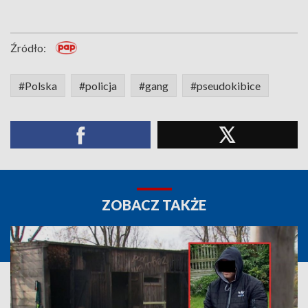
Źródło:
#Polska
#policja
#gang
#pseudokibice
ZOBACZ TAKŻE