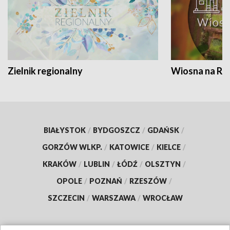
Zielnik regionalny
Wiosna na RO
BIAŁYSTOK
/
BYDGOSZCZ
/
GDAŃSK
/
GORZÓW WLKP.
/
KATOWICE
/
KIELCE
/
KRAKÓW
/
LUBLIN
/
ŁÓDŹ
/
OLSZTYN
/
OPOLE
/
POZNAŃ
/
RZESZÓW
/
SZCZECIN
/
WARSZAWA
/
WROCŁAW