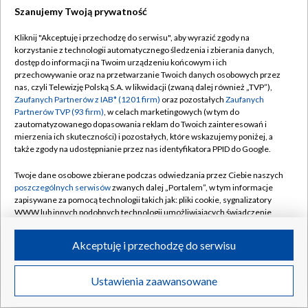
Szanujemy Twoją prywatność
Dołącz do nas:
Kliknij "Akceptuję i przechodzę do serwisu", aby wyrazić zgody na
korzystanie z technologii automatycznego śledzenia i zbierania danych,
TVP
dostęp do informacji na Twoim urządzeniu końcowym i ich
Abonament TVP
przechowywanie oraz na przetwarzanie Twoich danych osobowych przez
Regulamin TVP
nas, czyli Telewizję Polską S.A. w likwidacji (zwaną dalej również „TVP”),
Emisja w TVP
Zaufanych Partnerów z IAB* (1201 firm)
oraz pozostałych
Zaufanych
Polityka prywatności
Partnerów TVP (93 firm)
, w celach marketingowych (w tym do
Centrum informacji TVP
Moje zgody
zautomatyzowanego dopasowania reklam do Twoich zainteresowań i
mierzenia ich skuteczności) i pozostałych, które wskazujemy poniżej, a
Naziemna Telewizja Cyfrowa
Pomoc
także zgody na udostępnianie przez nas identyfikatora PPID do Google.
Sklep TVP
Biuro reklamy
Twoje dane osobowe zbierane podczas odwiedzania przez Ciebie naszych
Rada Programowa
poszczególnych serwisów
zwanych dalej „Portalem”, w tym informacje
Kontakt
zapisywane za pomocą technologii takich jak: pliki cookie, sygnalizatory
System NOS
WWW lub innych podobnych technologii umożliwiających świadczenie
dopasowanych i bezpiecznych usług, personalizację treści oraz reklam,
Informacje o nadawcy
Kanały
udostępnianie funkcji mediów społecznościowych oraz analizowanie
Akceptuję i przechodzę do serwisu
ruchu w Internecie.
Program dla prasy
©2026 Telewizja Polska S.A. w likwidacji
Biuro Reklamy
Twoje dane osobowe zbierane podczas odwiedzania przez Ciebie
Ustawienia zaawansowane
poszczególnych serwisów
na Portalu, takie jak adresy IP, identyfikatory
Ogłoszenie przetargowe
Twoich urządzeń końcowych i identyfikatory plików cookie, informacje o