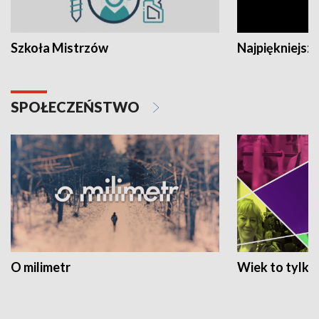
Szkoła Mistrzów
Najpiękniejsze
SPOŁECZEŃSTWO
O milimetr
Wiek to tylko 