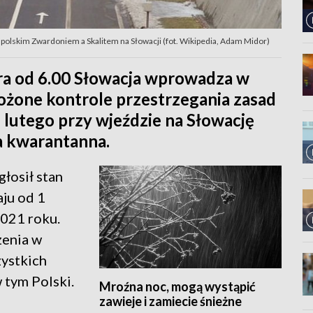
polskim Zwardoniem a Skalitem na Słowacji (fot. Wikipedia, Adam Midor)
tra od 6.00 Słowacja wprowadza w
żone kontrole przestrzegania zasad
 lutego przy wjeździe na Słowację
 kwarantanna.
łosił stan
aju od 1
2021 roku.
enia w
zystkich
 tym Polski.
Mroźna noc, mogą wystąpić
zawieje i zamiecie śnieżne