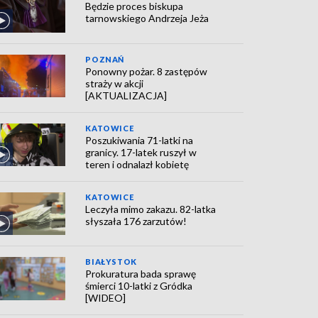
Będzie proces biskupa
tarnowskiego Andrzeja Jeża
POZNAŃ
Ponowny pożar. 8 zastępów
straży w akcji
[AKTUALIZACJA]
KATOWICE
Poszukiwania 71-latki na
granicy. 17-latek ruszył w
teren i odnalazł kobietę
KATOWICE
Leczyła mimo zakazu. 82-latka
słyszała 176 zarzutów!
BIAŁYSTOK
Prokuratura bada sprawę
śmierci 10-latki z Gródka
[WIDEO]