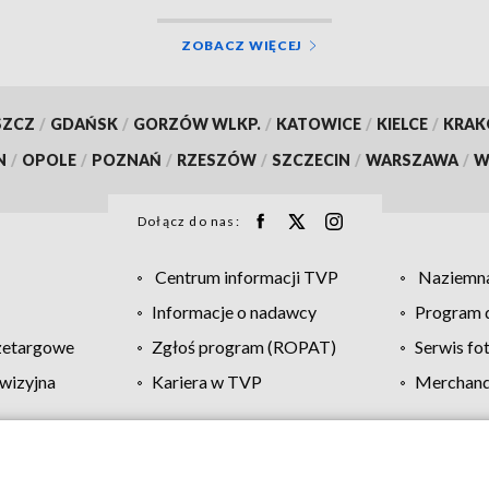
ZOBACZ WIĘCEJ
SZCZ
/
GDAŃSK
/
GORZÓW WLKP.
/
KATOWICE
/
KIELCE
/
KRA
N
/
OPOLE
/
POZNAŃ
/
RZESZÓW
/
SZCZECIN
/
WARSZAWA
/
W
Dołącz do nas:
Centrum informacji TVP
Naziemna
Informacje o nadawcy
Program d
zetargowe
Zgłoś program (ROPAT)
Serwis fo
wizyjna
Kariera w TVP
Merchandi