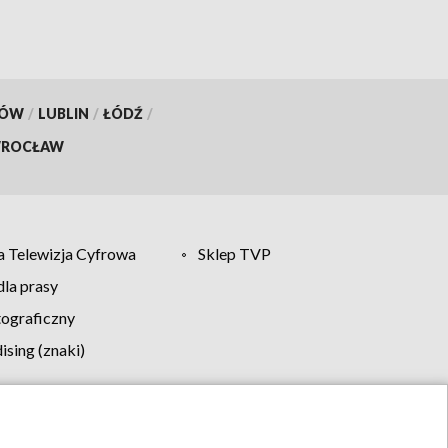
KÓW
/
LUBLIN
/
ŁÓDŹ
/
ROCŁAW
 Telewizja Cyfrowa
Sklep TVP
la prasy
tograficzny
sing (znaki)