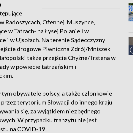
u
tępujące
: w Radoszycach, Ożennej, Muszynce,
ce w Tatrach- na Łysej Polanie i w
e i w Ujsołach. Na terenie Sądecczyzny
rzejście drogowe Piwniczna Zdrój/Mniszek
ałopolski także przejście Chyżne/Trstena w
dy w powiecie tatrzańskim i
ckim.
 tym obywatele polscy, a także członkowie
 przez terytorium Słowacji do innego kraju
mywania się, za wyjątkiem niezbędnego
owych. W przypadku tranzytu nie jest
stu na COVID-19.