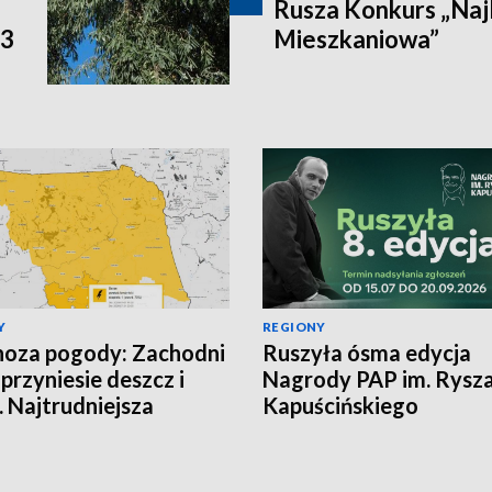
Rusza Konkurs „Naj
P3
Mieszkaniowa”
Y
REGIONY
oza pogody: Zachodni
Ruszyła ósma edycja
 przyniesie deszcz i
Nagrody PAP im. Rysz
. Najtrudniejsza
Kapuścińskiego
cja na północy