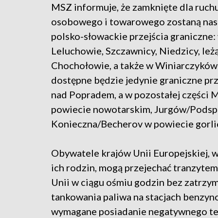
MSZ informuje, że zamknięte dla ruch
osobowego i towarowego zostaną nas
polsko-słowackie przejścia graniczne
Leluchowie, Szczawnicy, Niedzicy, leżą
Chochołowie, a także w Winiarczykówc
dostępne będzie jedynie graniczne p
nad Popradem, a w pozostałej części M
powiecie nowotarskim, Jurgów/Podspa
Konieczna/Becherov w powiecie gorli
Obywatele krajów Unii Europejskiej, w
ich rodzin, mogą przejechać tranzytem
Unii w ciągu ośmiu godzin bez zatrzy
tankowania paliwa na stacjach benzyn
wymagane posiadanie negatywnego te