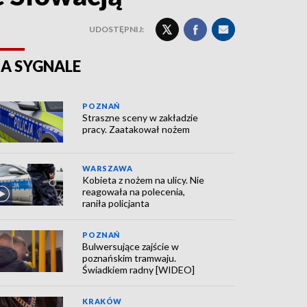
UDOSTĘPNIJ:
A SYGNALE
POZNAŃ
Straszne sceny w zakładzie
pracy. Zaatakował nożem
WARSZAWA
Kobieta z nożem na ulicy. Nie
reagowała na polecenia,
raniła policjanta
POZNAŃ
Bulwersujące zajście w
poznańskim tramwaju.
Świadkiem radny [WIDEO]
KRAKÓW