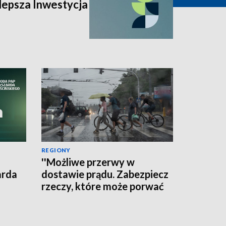
lepsza Inwestycja
REGIONY
''Możliwe przerwy w
arda
dostawie prądu. Zabezpiecz
rzeczy, które może porwać
wiatr'' - ostrzega RCB