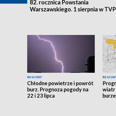
82. rocznica Powstania
Warszawskiego. 1 sierpnia w TV
REGIONY
REGION
Chłodne powietrze i powrót
Progn
burz. Prognoza pogody na
wiatr
22 i 23 lipca
burze
sytua