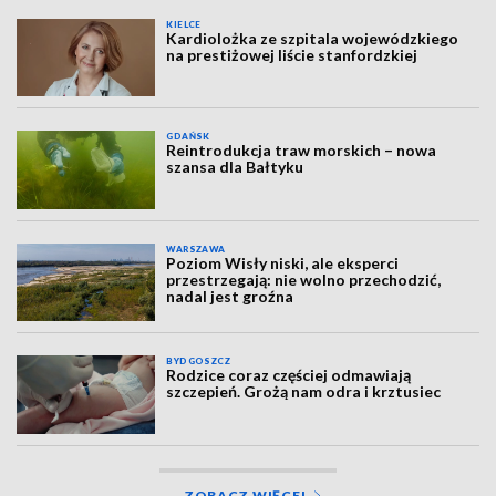
KIELCE
Kardiolożka ze szpitala wojewódzkiego
na prestiżowej liście stanfordzkiej
GDAŃSK
Reintrodukcja traw morskich – nowa
szansa dla Bałtyku
WARSZAWA
Poziom Wisły niski, ale eksperci
przestrzegają: nie wolno przechodzić,
nadal jest groźna
BYDGOSZCZ
Rodzice coraz częściej odmawiają
szczepień. Grożą nam odra i krztusiec
ZOBACZ WIĘCEJ