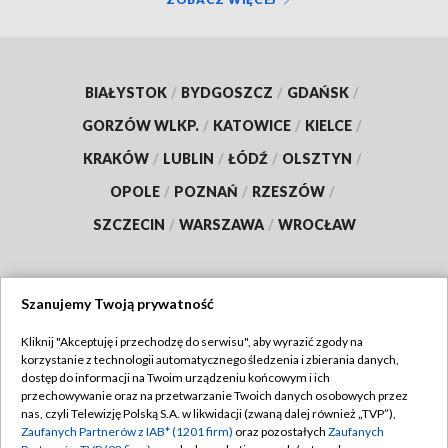
BIAŁYSTOK
/
BYDGOSZCZ
/
GDAŃSK
/
GORZÓW WLKP.
/
KATOWICE
/
KIELCE
/
KRAKÓW
/
LUBLIN
/
ŁÓDŹ
/
OLSZTYN
/
OPOLE
/
POZNAŃ
/
RZESZÓW
/
SZCZECIN
/
WARSZAWA
/
WROCŁAW
Szanujemy Twoją prywatność
Dołącz do nas:
Kliknij "Akceptuję i przechodzę do serwisu", aby wyrazić zgody na
korzystanie z technologii automatycznego śledzenia i zbierania danych,
TVP
dostęp do informacji na Twoim urządzeniu końcowym i ich
Abonament TVP
przechowywanie oraz na przetwarzanie Twoich danych osobowych przez
Regulamin TVP
nas, czyli Telewizję Polską S.A. w likwidacji (zwaną dalej również „TVP”),
Emisja w TVP
Polityka prywatności
Zaufanych Partnerów z IAB* (1201 firm)
oraz pozostałych
Zaufanych