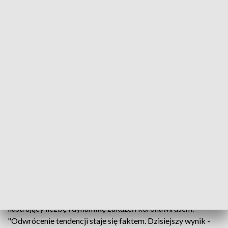
Minister zdrowia Adam Niedzielski (fot. PAP/Radek Pietruszka)
Odwrócenie tendencji w przyroście zakażeń
koronawirusem staje się faktem, trend jest dodatni
- podkreślił we wtorek minister zdrowia, Adam
Niedzielski. Jak wskazał, wtorkowy wynik -
przeszło 5000 nowych zakażeń - jest o ponad tysiąc
większy niż tydzień temu.
Szef MZ opublikował we wtorek na Twitterze wykres
ilustrujący liczbę i dynamikę zakażeń koronawirusem.
"Odwrócenie tendencji staje się faktem. Dzisiejszy wynik -