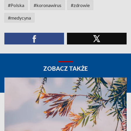
#Polska
#koronawirus
#zdrowie
#medycyna
ZOBACZ TAKŻE