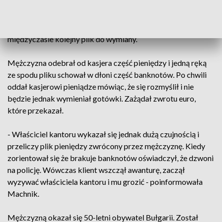
przeliczył gotówkę i przygotował plik złotówek do wymiany,
które podzielił na dwie części. Przekazał mężczyźnie
pierwszą partię pieniędzy celem przeliczenia, szykując w
międzyczasie kolejny plik do wymiany.
Mężczyzna odebrał od kasjera część pieniędzy i jedną ręką
ze spodu pliku schował w dłoni część banknotów. Po chwili
oddał kasjerowi pieniądze mówiąc, że się rozmyślił i nie
będzie jednak wymieniał gotówki. Zażądał zwrotu euro,
które przekazał.
- Właściciel kantoru wykazał się jednak dużą czujnością i
przeliczy plik pieniędzy zwrócony przez mężczyznę. Kiedy
zorientował się że brakuje banknotów oświadczył, że dzwoni
na policję. Wówczas klient wszczął awanturę, zaczął
wyzywać właściciela kantoru i mu grozić - poinformowała
Machnik.
Mężczyzną okazał się 50-letni obywatel Bułgarii. Został