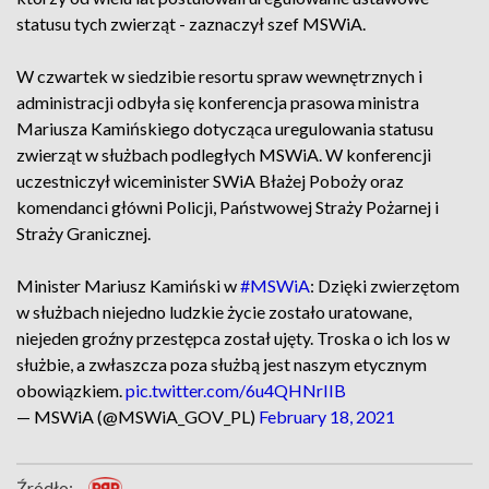
statusu tych zwierząt - zaznaczył szef MSWiA.
W czwartek w siedzibie resortu spraw wewnętrznych i
administracji odbyła się konferencja prasowa ministra
Mariusza Kamińskiego dotycząca uregulowania statusu
zwierząt w służbach podległych MSWiA. W konferencji
uczestniczył wiceminister SWiA Błażej Poboży oraz
komendanci główni Policji, Państwowej Straży Pożarnej i
Straży Granicznej.
Minister Mariusz Kamiński w
#MSWiA
: Dzięki zwierzętom
w służbach niejedno ludzkie życie zostało uratowane,
niejeden groźny przestępca został ujęty. Troska o ich los w
służbie, a zwłaszcza poza służbą jest naszym etycznym
obowiązkiem.
pic.twitter.com/6u4QHNrIIB
— MSWiA (@MSWiA_GOV_PL)
February 18, 2021
Źródło: