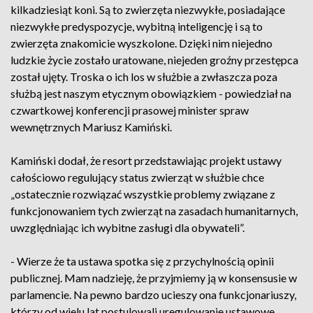
kilkadziesiąt koni. Są to zwierzęta niezwykłe, posiadające
niezwykłe predyspozycje, wybitną inteligencję i są to
zwierzęta znakomicie wyszkolone. Dzięki nim niejedno
ludzkie życie zostało uratowane, niejeden groźny przestępca
został ujęty. Troska o ich los w służbie a zwłaszcza poza
służbą jest naszym etycznym obowiązkiem - powiedział na
czwartkowej konferencji prasowej minister spraw
wewnętrznych Mariusz Kamiński.
Kamiński dodał, że resort przedstawiając projekt ustawy
całościowo regulujący status zwierząt w służbie chce
„ostatecznie rozwiązać wszystkie problemy związane z
funkcjonowaniem tych zwierząt na zasadach humanitarnych,
uwzględniając ich wybitne zasługi dla obywateli”.
- Wierze że ta ustawa spotka się z przychylnością opinii
publicznej. Mam nadzieję, że przyjmiemy ją w konsensusie w
parlamencie. Na pewno bardzo ucieszy ona funkcjonariuszy,
którzy od wielu lat postulowali uregulowanie ustawowe