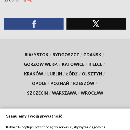
BIAŁYSTOK
/
BYDGOSZCZ
/
GDAŃSK
/
GORZÓW WLKP.
/
KATOWICE
/
KIELCE
/
KRAKÓW
/
LUBLIN
/
ŁÓDŹ
/
OLSZTYN
/
OPOLE
/
POZNAŃ
/
RZESZÓW
/
SZCZECIN
/
WARSZAWA
/
WROCŁAW
Szanujemy Twoją prywatność
Dołącz do nas:
Kliknij "Akceptuję i przechodzę do serwisu", aby wyrazić zgody na