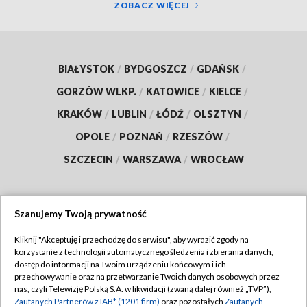
ZOBACZ WIĘCEJ
BIAŁYSTOK
/
BYDGOSZCZ
/
GDAŃSK
/
GORZÓW WLKP.
/
KATOWICE
/
KIELCE
/
KRAKÓW
/
LUBLIN
/
ŁÓDŹ
/
OLSZTYN
/
OPOLE
/
POZNAŃ
/
RZESZÓW
/
SZCZECIN
/
WARSZAWA
/
WROCŁAW
Szanujemy Twoją prywatność
Dołącz do nas:
Kliknij "Akceptuję i przechodzę do serwisu", aby wyrazić zgody na
korzystanie z technologii automatycznego śledzenia i zbierania danych,
TVP
dostęp do informacji na Twoim urządzeniu końcowym i ich
Abonament TVP
przechowywanie oraz na przetwarzanie Twoich danych osobowych przez
Regulamin TVP
nas, czyli Telewizję Polską S.A. w likwidacji (zwaną dalej również „TVP”),
Emisja w TVP
Polityka prywatności
Zaufanych Partnerów z IAB* (1201 firm)
oraz pozostałych
Zaufanych