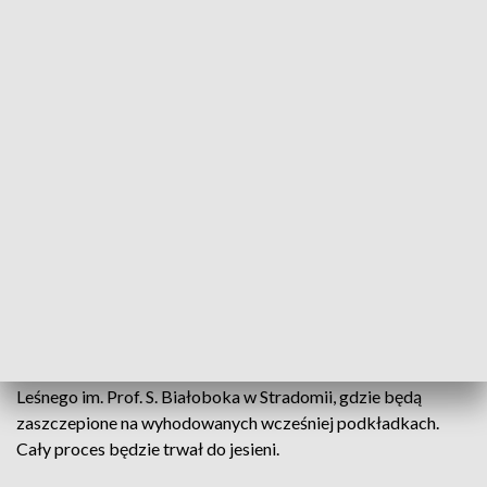
uzyskanie młodych drzewek owocowych.
Nie tylko jabłonie
Podobnie jak w latach 2017 i 2019 zostały pobrane zrazy
(jednoroczne pędy ścięte z drzew matecznych) z wartych
zachowania, ze względów jakościowych i smakowych,
egzemplarzy. Zdecydowaną większość stanowiły jabłonie,
jednak udało się pozyskać także zrazy gruszy, śliwy i
czereśni. Do szczepienia najlepiej nadają się zdrowe pędy o
długości 40-60 cm, wyrosłe na obwodzie korony drzewa,
posiadające co najmniej 3 pąki. Najlepszym okresem zbioru
zrazów jest zima.
Pobrane zrazy zostały przetransportowane do Arboretum
Leśnego im. Prof. S. Białoboka w Stradomii, gdzie będą
zaszczepione na wyhodowanych wcześniej podkładkach.
Cały proces będzie trwał do jesieni.