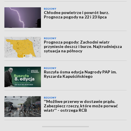
REGIONY
Chłodne powietrze i powrót burz.
Prognoza pogody na 22 i 23 lipca
REGIONY
Prognoza pogody: Zachodni wiatr
przyniesie deszcz i burze. Najtrudniejsza
sytuacja na północy
REGIONY
Ruszyła ósma edycja Nagrody PAP im.
Ryszarda Kapuścińskiego
REGIONY
''Możliwe przerwy w dostawie prądu.
Zabezpiecz rzeczy, które może porwać
wiatr'' - ostrzega RCB