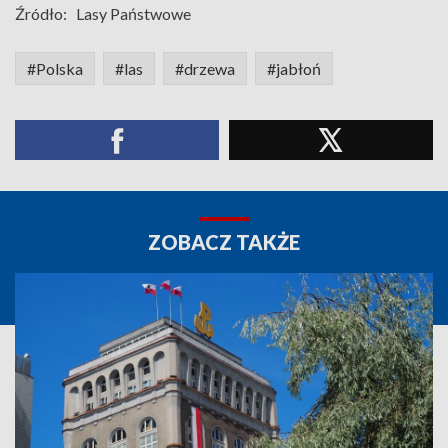
Źródło:
Lasy Państwowe
#Polska
#las
#drzewa
#jabłoń
ZOBACZ TAKŻE