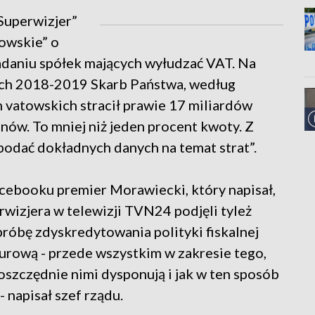
Superwizjer”
owskie” o
adaniu spółek mających wyłudzać VAT. Na
tach 2018-2019 Skarb Państwa, według
 vatowskich stracił prawie 17 miliardów
nów. To mniej niż jeden procent kwoty. Z
 podać dokładnych danych na temat strat”.
cebooku premier Morawiecki, który napisał,
wizjera w telewizji TVN24 podjęli tyleż
róbę zdyskredytowania polityki fiskalnej
urową - przede wszystkim w zakresie tego,
k oszczędnie nimi dysponują i jak w ten sposób
 napisał szef rządu.