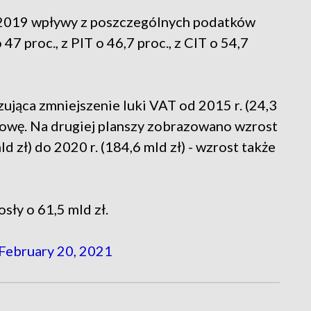
6-2019 wpływy z poszczególnych podatków
7 proc., z PIT o 46,7 proc., z CIT o 54,7
ująca zmniejszenie luki VAT od 2015 r. (24,3
 połowę. Na drugiej planszy zobrazowano wzrost
 zł) do 2020 r. (184,6 mld zł) - wzrost także
sły o 61,5 mld zł.
February 20, 2021