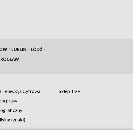
KÓW
/
LUBLIN
/
ŁÓDŹ
/
ROCŁAW
 Telewizja Cyfrowa
Sklep TVP
la prasy
tograficzny
sing (znaki)