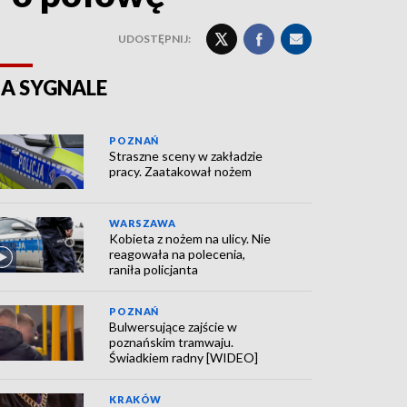
UDOSTĘPNIJ:
A SYGNALE
POZNAŃ
Straszne sceny w zakładzie
pracy. Zaatakował nożem
WARSZAWA
Kobieta z nożem na ulicy. Nie
reagowała na polecenia,
raniła policjanta
POZNAŃ
Bulwersujące zajście w
poznańskim tramwaju.
Świadkiem radny [WIDEO]
KRAKÓW