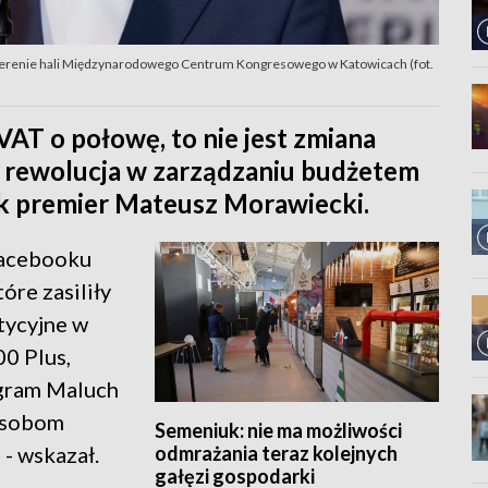
terenie hali Międzynarodowego Centrum Kongresowego w Katowicach (fot.
VAT o połowę, to nie jest zmiana
a rewolucja w zarządzaniu budżetem
k premier Mateusz Morawiecki.
Facebooku
tóre zasiliły
tycyjne w
00 Plus,
ogram Maluch
osobom
Semeniuk: nie ma możliwości
odmrażania teraz kolejnych
- wskazał.
gałęzi gospodarki