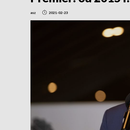
asz
2021-02-23