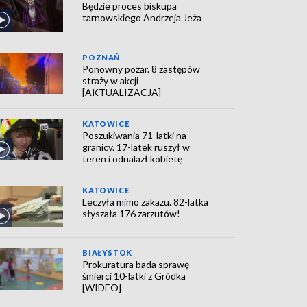
Będzie proces biskupa
tarnowskiego Andrzeja Jeża
POZNAŃ
Ponowny pożar. 8 zastępów
straży w akcji
[AKTUALIZACJA]
KATOWICE
Poszukiwania 71-latki na
granicy. 17-latek ruszył w
teren i odnalazł kobietę
KATOWICE
Leczyła mimo zakazu. 82-latka
słyszała 176 zarzutów!
BIAŁYSTOK
Prokuratura bada sprawę
śmierci 10-latki z Gródka
[WIDEO]