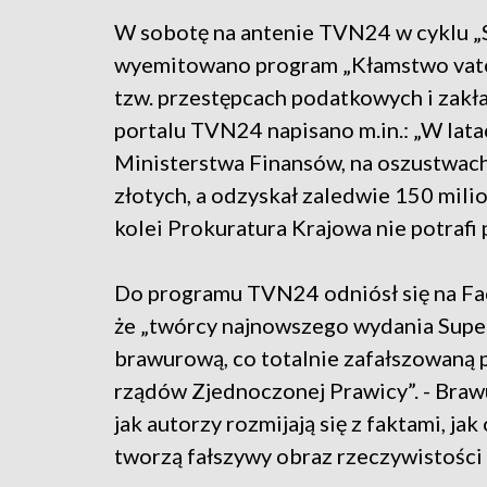
W sobotę na antenie TVN24 w cyklu „
wyemitowano program „Kłamstwo vat
tzw. przestępcach podatkowych i zakł
portalu TVN24 napisano m.in.: „W la
Ministerstwa Finansów, na oszustwach
złotych, a odzyskał zaledwie 150 milio
kolei Prokuratura Krajowa nie potrafi
Do programu TVN24 odniósł się na Fa
że „twórcy najnowszego wydania Super
brawurową, co totalnie zafałszowaną p
rządów Zjednoczonej Prawicy”. - Braw
jak autorzy rozmijają się z faktami, ja
tworzą fałszywy obraz rzeczywistości -