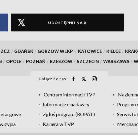
UDOSTĘPNIJ NA X
SZCZ
/
GDAŃSK
/
GORZÓW WLKP.
/
KATOWICE
/
KIELCE
/
KRA
N
/
OPOLE
/
POZNAŃ
/
RZESZÓW
/
SZCZECIN
/
WARSZAWA
/
W
Dołącz do nas:
Centrum informacji TVP
Naziemna
Informacje o nadawcy
Program d
zetargowe
Zgłoś program (ROPAT)
Serwis fo
wizyjna
Kariera w TVP
Merchandi