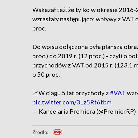
Wskazał też, że tylko w okresie 201
wzrastały następująco: wpływy z VAT o 4
proc.
Do wpisu dołączona była plansza obraz
proc.) do 2019 r. (12 proc.) - czyli o
przychodów z VAT od 2015 r. (123,1 mld
o 50 proc.
📈W ciągu 5 lat przychody z
#VAT
wzro
pic.twitter.com/3Lz5Rt6tbm
— Kancelaria Premiera (@PremierRP)
Źródło: