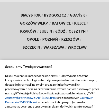
BIAŁYSTOK
/
BYDGOSZCZ
/
GDAŃSK
/
GORZÓW WLKP.
/
KATOWICE
/
KIELCE
/
KRAKÓW
/
LUBLIN
/
ŁÓDŹ
/
OLSZTYN
/
OPOLE
/
POZNAŃ
/
RZESZÓW
/
SZCZECIN
/
WARSZAWA
/
WROCŁAW
Szanujemy Twoją prywatność
Dołącz do nas:
Kliknij "Akceptuję i przechodzę do serwisu", aby wyrazić zgody na
korzystanie z technologii automatycznego śledzenia i zbierania danych,
TVP
dostęp do informacji na Twoim urządzeniu końcowym i ich
Abonament TVP
przechowywanie oraz na przetwarzanie Twoich danych osobowych przez
Regulamin TVP
nas, czyli Telewizję Polską S.A. w likwidacji (zwaną dalej również „TVP”),
Emisja w TVP
Polityka prywatności
Zaufanych Partnerów z IAB* (1201 firm)
oraz pozostałych
Zaufanych
Partnerów TVP (93 firm)
, w celach marketingowych (w tym do
Centrum informacji TVP
Moje zgody
zautomatyzowanego dopasowania reklam do Twoich zainteresowań i