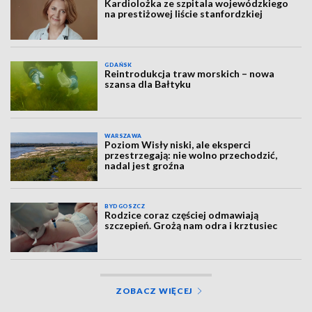
Kardiolożka ze szpitala wojewódzkiego
na prestiżowej liście stanfordzkiej
GDAŃSK
Reintrodukcja traw morskich – nowa
szansa dla Bałtyku
WARSZAWA
Poziom Wisły niski, ale eksperci
przestrzegają: nie wolno przechodzić,
nadal jest groźna
BYDGOSZCZ
Rodzice coraz częściej odmawiają
szczepień. Grożą nam odra i krztusiec
ZOBACZ WIĘCEJ