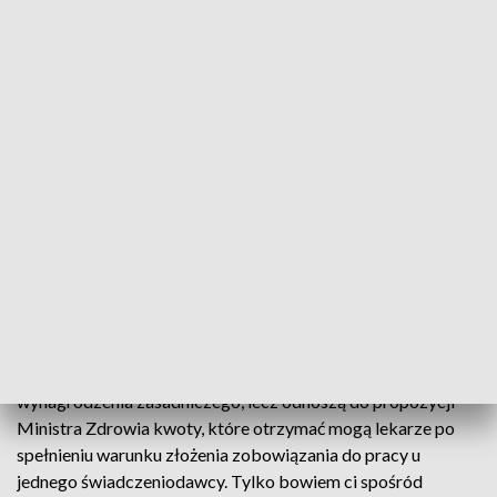
regulacji jest to wskaźnik 1,17 i kwota 6046 zł.
Pytany o oceny, jakie po spotkaniu zamieściło na Twitterze
Porozumienie Rezydentów Andrusiewicz wskazał, że jest
tam błąd.
- MZ postanowiło przyspieszyć +podwyżki+ - z 31 grudnia
na 1 lipca 2021 roku. Owe podwyżki zakładają dodatkowe
19 zł dla specjalisty (nie wydajcie na głupoty) oraz obniżkę o
549 zł dla lekarzy z 1 stopniem specjalizacji (dobrze, że już
oszczędzacie na protest, przyda się) - głosi wpis
Porozumienia Rezydentów na TT.
- Lekarze rezydenci nie porównują do siebie kwot
wynikających z ustawy o sposobie ustalania najniższego
wynagrodzenia zasadniczego, lecz odnoszą do propozycji
Ministra Zdrowia kwoty, które otrzymać mogą lekarze po
spełnieniu warunku złożenia zobowiązania do pracy u
jednego świadczeniodawcy. Tylko bowiem ci spośród