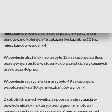
lidzbarskim. Tam przybyło 53 nowych zakażonych, co w skali
powiatu jest bardzo wysoką liczbą. Na 95 wykonanych w
tym powiecie testów aż 53 okazały się pozytywne. W
sąsiednim powiecie bartoszyckim zakażenie potwierdzono u
kolejnych 51 osób, w wskaźnik zakażenia na 10 tys.
mieszkańców wynosi tam 8,9. W powicie kętrzyńskim
odnotowano kolejnych 46 zakażeń (wskaźnik na 10 tys.
mieszkańców wynosi 7,4).
W powiecie olsztyńskim przybyło 125 zakażonych, a ilość
pozytywnych testów w stosunku do wszystkich wykonanych
przekracza 40 proc.
W powiecie szczycieńskim przybyło 49 zakażonych,
współczynnik na 10 tys. mieszkańców wynosi 7.
Z sobotnich danych wynika, że poprawia się sytuacja w
powiecie nidzickim, który przed tygodniem notował
najwyższą w kraju liczbą zakażeń. Z tego powodu przed