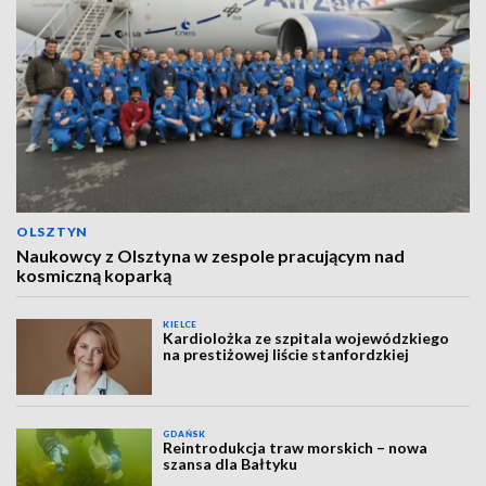
OLSZTYN
Naukowcy z Olsztyna w zespole pracującym nad
kosmiczną koparką
KIELCE
Kardiolożka ze szpitala wojewódzkiego
na prestiżowej liście stanfordzkiej
GDAŃSK
Reintrodukcja traw morskich – nowa
szansa dla Bałtyku