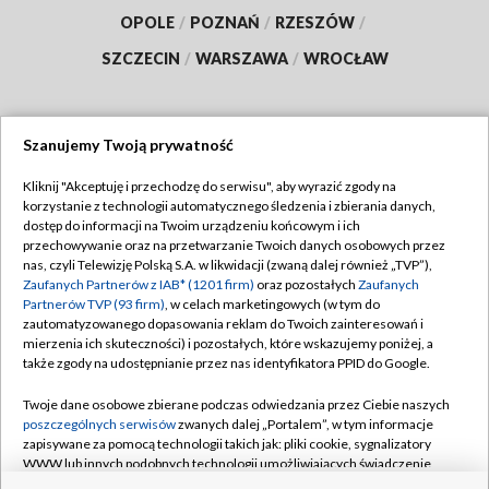
OPOLE
/
POZNAŃ
/
RZESZÓW
/
SZCZECIN
/
WARSZAWA
/
WROCŁAW
Szanujemy Twoją prywatność
Dołącz do nas:
Kliknij "Akceptuję i przechodzę do serwisu", aby wyrazić zgody na
korzystanie z technologii automatycznego śledzenia i zbierania danych,
TVP
dostęp do informacji na Twoim urządzeniu końcowym i ich
Abonament TVP
przechowywanie oraz na przetwarzanie Twoich danych osobowych przez
Regulamin TVP
nas, czyli Telewizję Polską S.A. w likwidacji (zwaną dalej również „TVP”),
Emisja w TVP
Polityka prywatności
Zaufanych Partnerów z IAB* (1201 firm)
oraz pozostałych
Zaufanych
Partnerów TVP (93 firm)
, w celach marketingowych (w tym do
Centrum informacji TVP
Moje zgody
zautomatyzowanego dopasowania reklam do Twoich zainteresowań i
mierzenia ich skuteczności) i pozostałych, które wskazujemy poniżej, a
Naziemna Telewizja Cyfrowa
Pomoc
także zgody na udostępnianie przez nas identyfikatora PPID do Google.
Sklep TVP
Biuro reklamy
Twoje dane osobowe zbierane podczas odwiedzania przez Ciebie naszych
Rada Programowa
Kontakt
poszczególnych serwisów
zwanych dalej „Portalem”, w tym informacje
zapisywane za pomocą technologii takich jak: pliki cookie, sygnalizatory
System NOS
WWW lub innych podobnych technologii umożliwiających świadczenie
dopasowanych i bezpiecznych usług, personalizację treści oraz reklam,