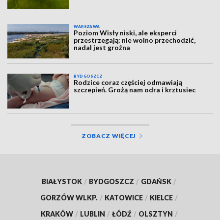
WARSZAWA
Poziom Wisły niski, ale eksperci
przestrzegają: nie wolno przechodzić,
nadal jest groźna
BYDGOSZCZ
Rodzice coraz częściej odmawiają
szczepień. Grożą nam odra i krztusiec
ZOBACZ WIĘCEJ
BIAŁYSTOK
/
BYDGOSZCZ
/
GDAŃSK
/
GORZÓW WLKP.
/
KATOWICE
/
KIELCE
/
KRAKÓW
/
LUBLIN
/
ŁÓDŹ
/
OLSZTYN
/