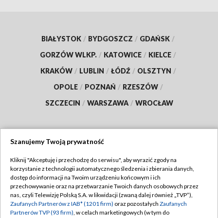
BIAŁYSTOK
/
BYDGOSZCZ
/
GDAŃSK
/
GORZÓW WLKP.
/
KATOWICE
/
KIELCE
/
KRAKÓW
/
LUBLIN
/
ŁÓDŹ
/
OLSZTYN
/
OPOLE
/
POZNAŃ
/
RZESZÓW
/
SZCZECIN
/
WARSZAWA
/
WROCŁAW
Szanujemy Twoją prywatność
Dołącz do nas:
Kliknij "Akceptuję i przechodzę do serwisu", aby wyrazić zgody na
korzystanie z technologii automatycznego śledzenia i zbierania danych,
TVP
dostęp do informacji na Twoim urządzeniu końcowym i ich
Abonament TVP
przechowywanie oraz na przetwarzanie Twoich danych osobowych przez
Regulamin TVP
nas, czyli Telewizję Polską S.A. w likwidacji (zwaną dalej również „TVP”),
Emisja w TVP
Polityka prywatności
Zaufanych Partnerów z IAB* (1201 firm)
oraz pozostałych
Zaufanych
Partnerów TVP (93 firm)
, w celach marketingowych (w tym do
Centrum informacji TVP