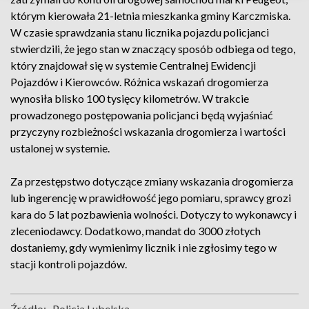
którym kierowała 21-letnia mieszkanka gminy Karczmiska.
W czasie sprawdzania stanu licznika pojazdu policjanci
stwierdzili, że jego stan w znaczący sposób odbiega od tego,
który znajdował się w systemie Centralnej Ewidencji
Pojazdów i Kierowców. Różnica wskazań drogomierza
wynosiła blisko 100 tysięcy kilometrów. W trakcie
prowadzonego postępowania policjanci będą wyjaśniać
przyczyny rozbieżności wskazania drogomierza i wartości
ustalonej w systemie.
Za przestępstwo dotyczące zmiany wskazania drogomierza
lub ingerencję w prawidłowość jego pomiaru, sprawcy grozi
kara do 5 lat pozbawienia wolności. Dotyczy to wykonawcy i
zleceniodawcy. Dodatkowo, mandat do 3000 złotych
dostaniemy, gdy wymienimy licznik i nie zgłosimy tego w
stacji kontroli pojazdów.
Źródło:
Policja Lubelska