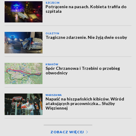
SZCZECIN
Potrącenie na pasach. Kobieta trafiła do
szpitala
OLSZTYN
Tragiczne zdarzenie. Nie żyją dwie osoby
KRAKÓW
Spór Chrzanowa i Trzebini o przebieg
obwodnicy
WARSZAWA
Napaść na hiszpańskich kibiców. Wśród
atakujących pracowniczka... Służby
Więziennej
ZOBACZ WIĘCEJ