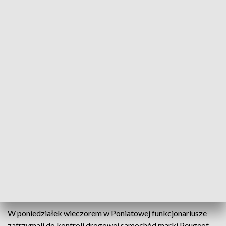
Różnica wskazań drogomierza wynosiła blisko 100 tysięcy kilometrów (fot.
Policja Lubelska)
Policjanci opolskiej drogówki wczoraj podczas
kontroli drogowej dokonali odczytu licznika
samochodu marki Peugeot. Wskazanie urządzenia
różniło się o blisko 100 tysięcy kilometrów w
stosunku do wartości wykazanej w systemie.
Policjanci będą wyjaśniać przyczyny tej
rozbieżności.
W poniedziałek wieczorem w Poniatowej funkcjonariusze
zatrzymali do kontroli drogowej samochód marki Peugeot,