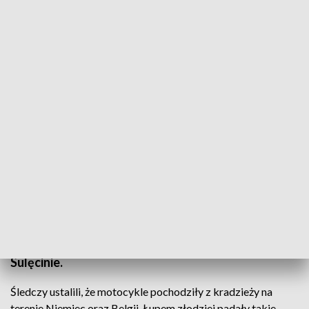
W sumie na terenie posesji zabezpieczono kilkadziesiąt elementów takich jak
ramy, silniki, koła i tym podobne (fot. Policja Lubelska)
Policjanci z Sulęcina (województwo lubuskie)
udaremnili nielegalny obrót częściami markowych
motocykli o wartości ponad 180 tys. zł. Zarzuty
paserstwa usłyszało czterech mężczyzn. Grozi im
do pięciu lat więzienia – poinformowała we wtorek
Klaudia Biernacka z Komendy Powiatowej Policji w
Sulęcinie.
Śledczy ustalili, że motocykle pochodziły z kradzieży na
terenie Niemiec oraz Belgii. Łupem złodziei padały takie