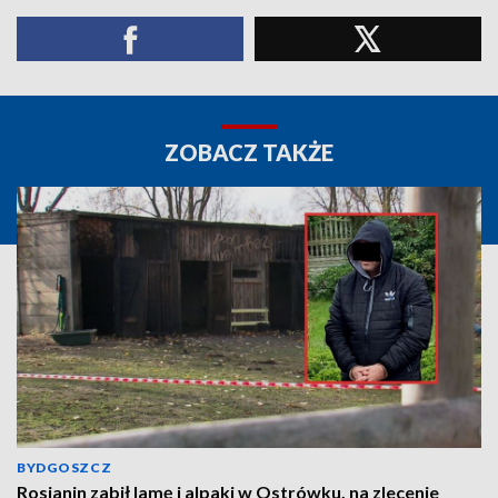
ZOBACZ TAKŻE
BYDGOSZCZ
Rosjanin zabił lamę i alpaki w Ostrówku, na zlecenie