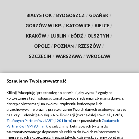
BIAŁYSTOK
/
BYDGOSZCZ
/
GDAŃSK
/
GORZÓW WLKP.
/
KATOWICE
/
KIELCE
/
KRAKÓW
/
LUBLIN
/
ŁÓDŹ
/
OLSZTYN
/
OPOLE
/
POZNAŃ
/
RZESZÓW
/
SZCZECIN
/
WARSZAWA
/
WROCŁAW
Szanujemy Twoją prywatność
Dołącz do nas:
Kliknij "Akceptuję i przechodzę do serwisu", aby wyrazić zgody na
korzystanie z technologii automatycznego śledzenia i zbierania danych,
TVP
dostęp do informacji na Twoim urządzeniu końcowym i ich
Abonament TVP
przechowywanie oraz na przetwarzanie Twoich danych osobowych przez
Regulamin TVP
nas, czyli Telewizję Polską S.A. w likwidacji (zwaną dalej również „TVP”),
Emisja w TVP
Polityka prywatności
Zaufanych Partnerów z IAB* (1201 firm)
oraz pozostałych
Zaufanych
Partnerów TVP (93 firm)
, w celach marketingowych (w tym do
Centrum informacji TVP
Moje zgody
zautomatyzowanego dopasowania reklam do Twoich zainteresowań i
mierzenia ich skuteczności) i pozostałych, które wskazujemy poniżej, a