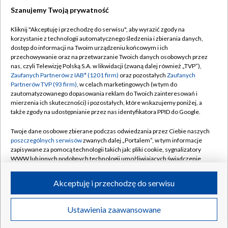
Szanujemy Twoją prywatność
Dołącz do nas:
Kliknij "Akceptuję i przechodzę do serwisu", aby wyrazić zgody na
korzystanie z technologii automatycznego śledzenia i zbierania danych,
TVP
dostęp do informacji na Twoim urządzeniu końcowym i ich
Abonament TVP
przechowywanie oraz na przetwarzanie Twoich danych osobowych przez
Regulamin TVP
nas, czyli Telewizję Polską S.A. w likwidacji (zwaną dalej również „TVP”),
Emisja w TVP
Polityka prywatności
Zaufanych Partnerów z IAB* (1201 firm)
oraz pozostałych
Zaufanych
Partnerów TVP (93 firm)
, w celach marketingowych (w tym do
Centrum informacji TVP
Moje zgody
zautomatyzowanego dopasowania reklam do Twoich zainteresowań i
mierzenia ich skuteczności) i pozostałych, które wskazujemy poniżej, a
Naziemna Telewizja Cyfrowa
Pomoc
także zgody na udostępnianie przez nas identyfikatora PPID do Google.
Sklep TVP
Biuro reklamy
Twoje dane osobowe zbierane podczas odwiedzania przez Ciebie naszych
Rada Programowa
Kontakt
poszczególnych serwisów
zwanych dalej „Portalem”, w tym informacje
zapisywane za pomocą technologii takich jak: pliki cookie, sygnalizatory
System NOS
WWW lub innych podobnych technologii umożliwiających świadczenie
dopasowanych i bezpiecznych usług, personalizację treści oraz reklam,
Informacje o nadawcy
Kanały
udostępnianie funkcji mediów społecznościowych oraz analizowanie
Akceptuję i przechodzę do serwisu
ruchu w Internecie.
Program dla prasy
©2026 Telewizja Polska S.A. w likwidacji
Biuro Reklamy
Twoje dane osobowe zbierane podczas odwiedzania przez Ciebie
Ustawienia zaawansowane
poszczególnych serwisów
na Portalu, takie jak adresy IP, identyfikatory
Ogłoszenie przetargowe
Twoich urządzeń końcowych i identyfikatory plików cookie, informacje o