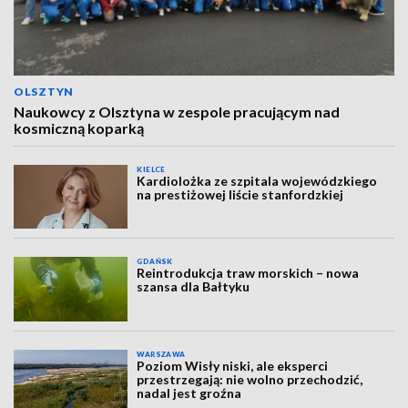
OLSZTYN
Naukowcy z Olsztyna w zespole pracującym nad
kosmiczną koparką
KIELCE
Kardiolożka ze szpitala wojewódzkiego
na prestiżowej liście stanfordzkiej
GDAŃSK
Reintrodukcja traw morskich – nowa
szansa dla Bałtyku
WARSZAWA
Poziom Wisły niski, ale eksperci
przestrzegają: nie wolno przechodzić,
nadal jest groźna