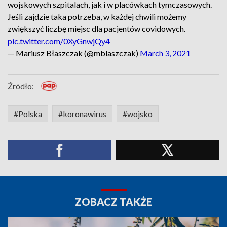
wojskowych szpitalach, jak i w placówkach tymczasowych.
Jeśli zajdzie taka potrzeba, w każdej chwili możemy
zwiększyć liczbę miejsc dla pacjentów covidowych.
pic.twitter.com/0XyGnwjQy4
— Mariusz Błaszczak (@mblaszczak)
March 3, 2021
Źródło:
#Polska
#koronawirus
#wojsko
ZOBACZ TAKŻE