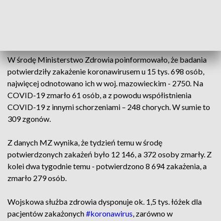
wojskowych szpitalach, jak i w placówkach tymczasowych.
Jeśli zajdzie taka potrzeba, w każdej chwili możemy
zwiększyć liczbę miejsc dla pacjentów covidowych” - napisał
na Twitterze szef MON.
W środę Ministerstwo Zdrowia poinformowało, że badania
potwierdziły zakażenie koronawirusem u 15 tys. 698 osób,
najwięcej odnotowano ich w woj. mazowieckim - 2750. Na
COVID-19 zmarło 61 osób, a z powodu współistnienia
COVID-19 z innymi schorzeniami – 248 chorych. W sumie to
309 zgonów.
Z danych MZ wynika, że tydzień temu w środę
potwierdzonych zakażeń było 12 146, a 372 osoby zmarły. Z
kolei dwa tygodnie temu - potwierdzono 8 694 zakażenia, a
zmarło 279 osób.
Wojskowa służba zdrowia dysponuje ok. 1,5 tys. łóżek dla
pacjentów zakażonych
#koronawirus
, zarówno w