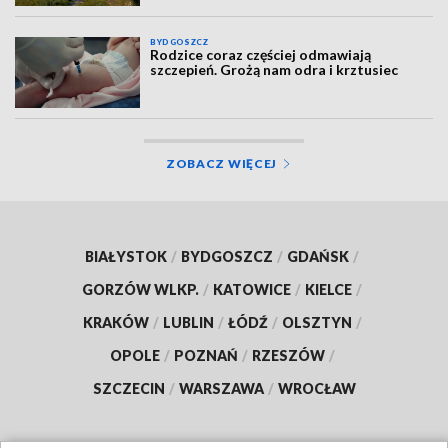
BYDGOSZCZ
Rodzice coraz częściej odmawiają
szczepień. Grożą nam odra i krztusiec
ZOBACZ WIĘCEJ
BIAŁYSTOK
/
BYDGOSZCZ
/
GDAŃSK
/
GORZÓW WLKP.
/
KATOWICE
/
KIELCE
/
KRAKÓW
/
LUBLIN
/
ŁÓDŹ
/
OLSZTYN
/
OPOLE
/
POZNAŃ
/
RZESZÓW
/
SZCZECIN
/
WARSZAWA
/
WROCŁAW