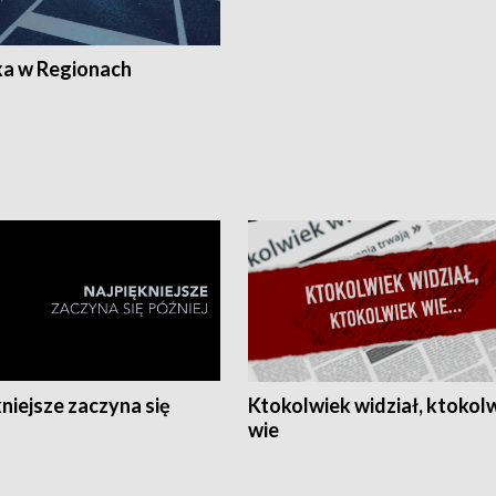
ka w Regionach
niejsze zaczyna się
Ktokolwiek widział, ktokol
wie