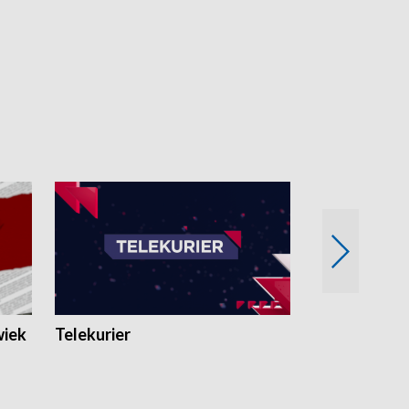
wiek
Telekurier
Kryminalna 