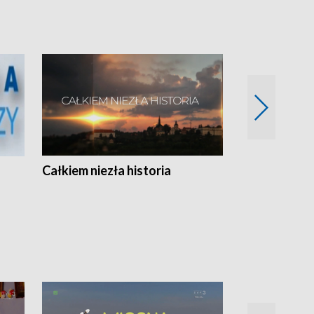
Całkiem niezła historia
Sanatoria