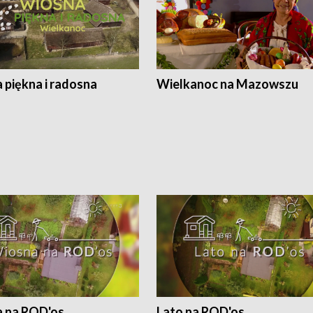
 piękna i radosna
Wielkanoc na Mazowszu
 na ROD'os
Lato na ROD'os