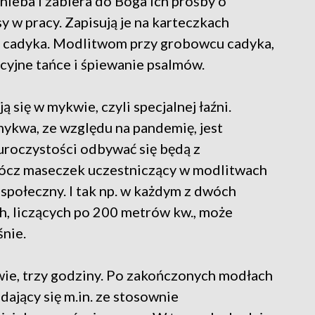
nieba i zabiera do Boga ich prośby o
y w pracy. Zapisują je na karteczkach
ie cadyka. Modlitwom przy grobowcu cadyka,
cyjne tańce i śpiewanie psalmów.
się w mykwie, czyli specjalnej łaźni.
mykwa, ze względu na pandemię, jest
uroczystości odbywać się będą z
ócz maseczek uczestniczący w modlitwach
społeczny. I tak np. w każdym z dwóch
, liczących po 200 metrów kw., może
nie.
wie, trzy godziny. Po zakończonych modłach
dający się m.in. ze stosownie