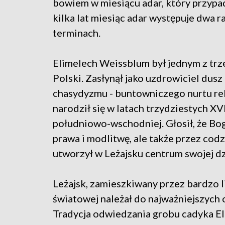
bowiem w miesiącu adar, który przypa
kilka lat miesiąc adar występuje dwa 
terminach.
Elimelech Weissblum był jednym z trz
Polski. Zasłynął jako uzdrowiciel dusz 
chasydyzmu - buntowniczego nurtu rel
narodził się w latach trzydziestych XV
południowo-wschodniej. Głosił, że Bog
prawa i modlitwę, ale także przez co
utworzył w Leżajsku centrum swojej dz
Leżajsk, zamieszkiwany przez bardzo l
światowej należał do najważniejszych
Tradycja odwiedzania grobu cadyka El