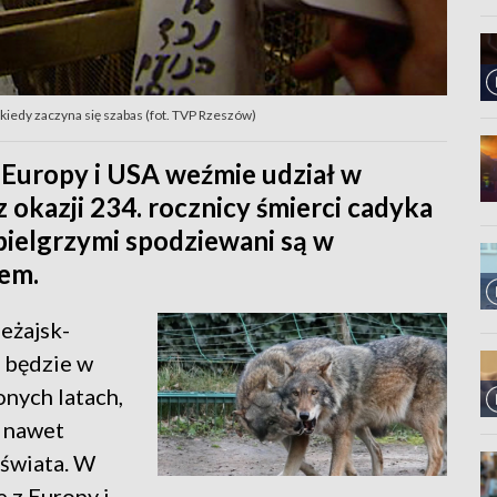
kiedy zaczyna się szabas (fot. TVP Rzeszów)
Europy i USA weźmie udział w
 okazji 234. rocznicy śmierci cadyka
 pielgrzymi spodziewani są w
rem.
eżajsk-
i będzie w
onych latach,
a nawet
 świata. W
 z Europy i