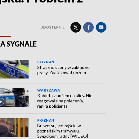
UDOSTĘPNIJ:
A SYGNALE
POZNAŃ
Straszne sceny w zakładzie
pracy. Zaatakował nożem
WARSZAWA
Kobieta z nożem na ulicy. Nie
reagowała na polecenia,
raniła policjanta
POZNAŃ
Bulwersujące zajście w
poznańskim tramwaju.
Świadkiem radny [WIDEO]