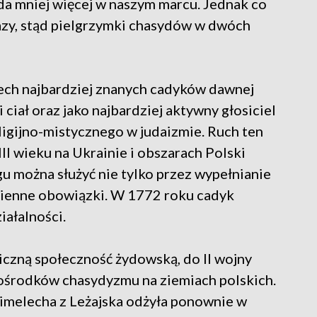
da mniej więcej w naszym marcu. Jednak co
razy, stąd pielgrzymki chasydów w dwóch
ech najbardziej znanych cadyków dawnej
i ciał oraz jako najbardziej aktywny głosiciel
igijno-mistycznego w judaizmie. Ruch ten
III wieku na Ukrainie i obszarach Polski
u można służyć nie tylko przez wypełnianie
dzienne obowiązki. W 1772 roku cadyk
iałalności.
iczną społeczność żydowską, do II wojny
 ośrodków chasydyzmu na ziemiach polskich.
imelecha z Leżajska odżyła ponownie w