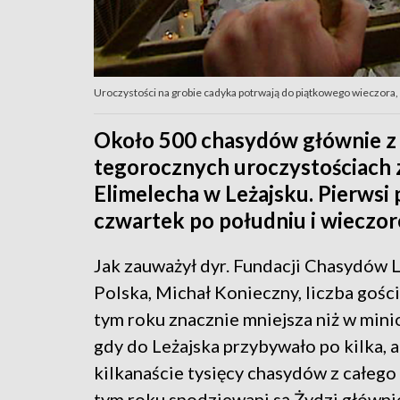
Uroczystości na grobie cadyka potrwają do piątkowego wieczora, 
Około 500 chasydów głównie z 
tegorocznych uroczystościach z
Elimelecha w Leżajsku. Pierwsi
czwartek po południu i wieczo
Jak zauważył dyr. Fundacji Chasydów L
Polska, Michał Konieczny, liczba gośc
tym roku znacznie mniejsza niż w mini
gdy do Leżajska przybywało po kilka, 
kilkanaście tysięcy chasydów z całego
tym roku spodziewani są Żydzi głównie