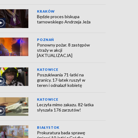
KRAKÓW
Będzie proces biskupa
tarnowskiego Andrzeja Jeża
POZNAŃ
Ponowny pożar. 8 zastępów
straży w akcji
[AKTUALIZACJA]
KATOWICE
Poszukiwania 71-latki na
granicy. 17-latek ruszył w
teren i odnalazł kobietę
KATOWICE
Leczyła mimo zakazu. 82-latka
słyszała 176 zarzutów!
BIAŁYSTOK
Prokuratura bada sprawę
śmierci 10-latki z Gródka