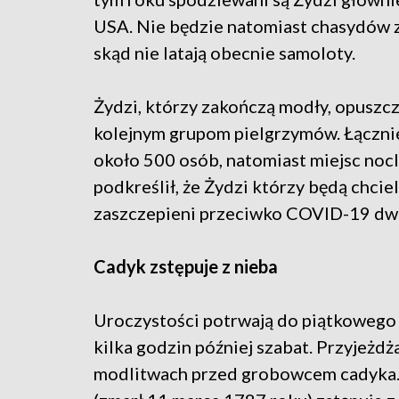
USA. Nie będzie natomiast chasydów z 
skąd nie latają obecnie samoloty.
Żydzi, którzy zakończą modły, opuszcza
kolejnym grupom pielgrzymów. Łącznie
około 500 osób, natomiast miejsc noc
podkreślił, że Żydzi którzy będą chcie
zaszczepieni przeciwko COVID-19 dw
Cadyk zstępuje z nieba
Uroczystości potrwają do piątkowego 
kilka godzin później szabat. Przyjeżdż
modlitwach przed grobowcem cadyka. W