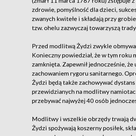
(zmarł 11 marca 1787 roku) zstępuje z 
zdrowie, pomyślność dla dzieci, sukces
zwanych kwitełe i składają przy grob
tzw. ohelu zazwyczaj towarzyszą trady
Przed modlitwą Żydzi zwykle obmywają 
Konieczny powiedział, że w tym roku 
zamknięta. Zapewnił jednocześnie, że 
zachowaniem rygoru sanitarnego. Opr
Żydzi będą także zachowywać dystans 
przewidzianych na modlitwy namiotach
przebywać najwyżej 40 osób jednocześ
Modlitwy i wszelkie obrzędy trwają d
Żydzi spożywają koszerny posiłek, skła