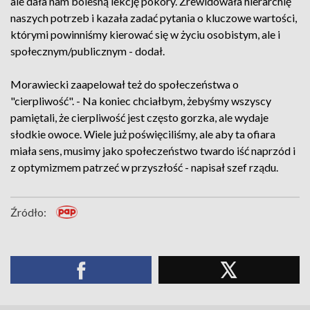
ale dała nam bolesną lekcję pokory. Zrewidowała hierarchię
naszych potrzeb i kazała zadać pytania o kluczowe wartości,
którymi powinniśmy kierować się w życiu osobistym, ale i
społecznym/publicznym - dodał.
Morawiecki zaapelował też do społeczeństwa o
"cierpliwość". - Na koniec chciałbym, żebyśmy wszyscy
pamiętali, że cierpliwość jest często gorzka, ale wydaje
słodkie owoce. Wiele już poświęciliśmy, ale aby ta ofiara
miała sens, musimy jako społeczeństwo twardo iść naprzód i
z optymizmem patrzeć w przyszłość - napisał szef rządu.
Źródło: