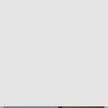
REGIONY
Morawiecki: pandemia koronawirusa
dała nam bolesną lekcję pokory
2021-03-04
MS