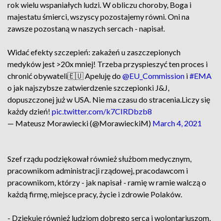
rok wielu wspaniałych ludzi. W obliczu choroby, Boga i
majestatu śmierci, wszyscy pozostajemy równi. Oni na
zawsze pozostaną w naszych sercach - napisał.
Widać efekty szczepień: zakażeń u zaszczepionych
medyków jest >20x mniej! Trzeba przyspieszyć ten proces i
chronić obywateli🇪🇺 Apeluję do
@EU_Commission
i
#EMA
o jak najszybsze zatwierdzenie szczepionki J&J,
dopuszczonej już w USA. Nie ma czasu do stracenia.Liczy się
każdy dzień!
pic.twitter.com/k7CIRDbzb8
— Mateusz Morawiecki (@MorawieckiM)
March 4, 2021
Szef rządu podziękował również służbom medycznym,
pracownikom administracji rządowej, pracodawcom i
pracownikom, którzy - jak napisał - ramię w ramie walczą o
każdą firmę, miejsce pracy, życie i zdrowie Polaków.
- Dziękuję również ludziom dobrego serca i wolontariuszom,