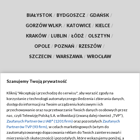
BIAŁYSTOK
/
BYDGOSZCZ
/
GDAŃSK
/
GORZÓW WLKP.
/
KATOWICE
/
KIELCE
/
KRAKÓW
/
LUBLIN
/
ŁÓDŹ
/
OLSZTYN
/
OPOLE
/
POZNAŃ
/
RZESZÓW
/
SZCZECIN
/
WARSZAWA
/
WROCŁAW
Szanujemy Twoją prywatność
Dołącz do nas:
Kliknij "Akceptuję i przechodzę do serwisu", aby wyrazić zgody na
korzystanie z technologii automatycznego śledzenia i zbierania danych,
TVP
dostęp do informacji na Twoim urządzeniu końcowym i ich
Abonament TVP
przechowywanie oraz na przetwarzanie Twoich danych osobowych przez
Regulamin TVP
nas, czyli Telewizję Polską S.A. w likwidacji (zwaną dalej również „TVP”),
Emisja w TVP
Zaufanych Partnerów z IAB* (1201 firm)
Polityka prywatności
oraz pozostałych
Zaufanych
Partnerów TVP (93 firm)
, w celach marketingowych (w tym do
Centrum informacji TVP
Moje zgody
zautomatyzowanego dopasowania reklam do Twoich zainteresowań i
mierzenia ich skuteczności) i pozostałych, które wskazujemy poniżej, a