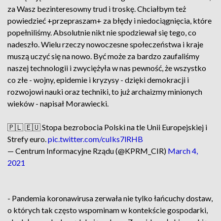
za Wasz bezinteresowny trud i troskę. Chciałbym też
powiedzieć +przepraszam+ za błędy i niedociągnięcia, które
popełniliśmy. Absolutnie nikt nie spodziewał się tego, co
nadeszło. Wielu rzeczy nowoczesne społeczeństwa i kraje
muszą uczyć się na nowo. Być może za bardzo zaufaliśmy
naszej technologii i zwyciężyła w nas pewność, że wszystko
co złe - wojny, epidemie i kryzysy - dzięki demokracji i
rozwojowi nauki oraz techniki, to już archaizmy minionych
wieków - napisał Morawiecki.
🇵🇱 🇪🇺 Stopa bezrobocia Polski na tle Unii Europejskiej i
Strefy euro.
pic.twitter.com/cuIks7lRHB
— Centrum Informacyjne Rządu (@KPRM_CIR)
March 4,
2021
- Pandemia koronawirusa zerwała nie tylko łańcuchy dostaw,
o których tak często wspominam w kontekście gospodarki,