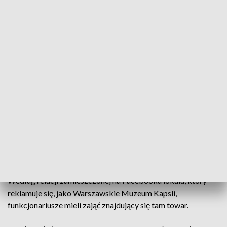
Właściciel lokalu na Twitterze alarmował, że „policja wynosi mu towar z lokalu”
(fot. Twitter _rusty_robot)
Policja interweniowała w nocy z czwartku na piątek
w znanym stołeczny lokal przy ul. Parkingowej. O
działaniach mundurowych poinformował na swoim
profilu na Facebooku klub.
Według relacji zamieszczonej na Facebooku lokalu, który
reklamuje się, jako Warszawskie Muzeum Kapsli,
funkcjonariusze mieli zająć znajdujący się tam towar.