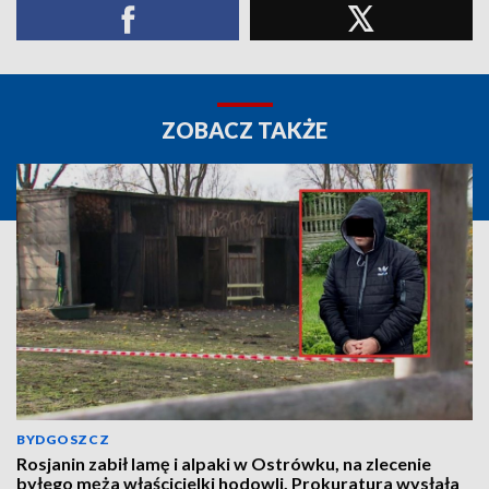
ZOBACZ TAKŻE
BYDGOSZCZ
Rosjanin zabił lamę i alpaki w Ostrówku, na zlecenie
byłego męża właścicielki hodowli. Prokuratura wysłała