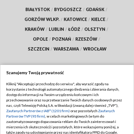
BIAŁYSTOK
/
BYDGOSZCZ
/
GDAŃSK
/
GORZÓW WLKP.
/
KATOWICE
/
KIELCE
/
KRAKÓW
/
LUBLIN
/
ŁÓDŹ
/
OLSZTYN
/
OPOLE
/
POZNAŃ
/
RZESZÓW
/
SZCZECIN
/
WARSZAWA
/
WROCŁAW
Szanujemy Twoją prywatność
Dołącz do nas:
Kliknij "Akceptuję i przechodzę do serwisu", aby wyrazić zgody na
korzystanie z technologii automatycznego śledzenia i zbierania danych,
TVP
dostęp do informacji na Twoim urządzeniu końcowym i ich
Abonament TVP
przechowywanie oraz na przetwarzanie Twoich danych osobowych przez
Regulamin TVP
nas, czyli Telewizję Polską S.A. w likwidacji (zwaną dalej również „TVP”),
Emisja w TVP
Polityka prywatności
Zaufanych Partnerów z IAB* (1201 firm)
oraz pozostałych
Zaufanych
Partnerów TVP (93 firm)
, w celach marketingowych (w tym do
Centrum informacji TVP
Moje zgody
zautomatyzowanego dopasowania reklam do Twoich zainteresowań i
mierzenia ich skuteczności) i pozostałych, które wskazujemy poniżej, a
Naziemna Telewizja Cyfrowa
Pomoc
także zgody na udostępnianie przez nas identyfikatora PPID do Google.