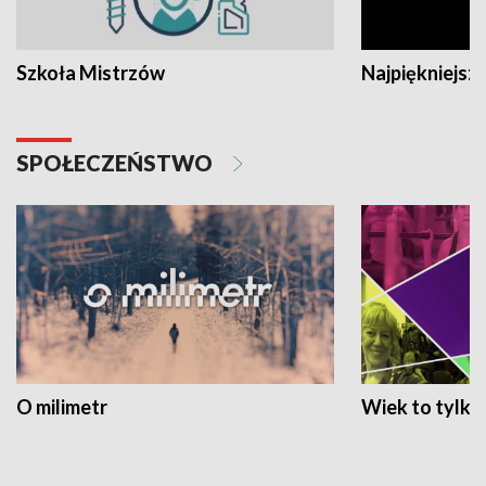
Szkoła Mistrzów
Najpiękniejsze
SPOŁECZEŃSTWO
O milimetr
Wiek to tylko 