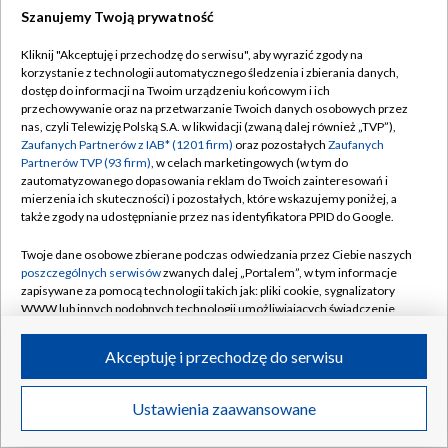
Szanujemy Twoją prywatność
Dołącz do nas:
Kliknij "Akceptuję i przechodzę do serwisu", aby wyrazić zgody na
korzystanie z technologii automatycznego śledzenia i zbierania danych,
TVP
dostęp do informacji na Twoim urządzeniu końcowym i ich
Abonament TVP
przechowywanie oraz na przetwarzanie Twoich danych osobowych przez
Regulamin TVP
nas, czyli Telewizję Polską S.A. w likwidacji (zwaną dalej również „TVP”),
Emisja w TVP
Zaufanych Partnerów z IAB* (1201 firm)
oraz pozostałych
Zaufanych
Polityka prywatności
Partnerów TVP (93 firm)
, w celach marketingowych (w tym do
Centrum informacji TVP
Moje zgody
zautomatyzowanego dopasowania reklam do Twoich zainteresowań i
mierzenia ich skuteczności) i pozostałych, które wskazujemy poniżej, a
Naziemna Telewizja Cyfrowa
Pomoc
także zgody na udostępnianie przez nas identyfikatora PPID do Google.
Sklep TVP
Biuro reklamy
Twoje dane osobowe zbierane podczas odwiedzania przez Ciebie naszych
Rada Programowa
poszczególnych serwisów
zwanych dalej „Portalem”, w tym informacje
Kontakt
zapisywane za pomocą technologii takich jak: pliki cookie, sygnalizatory
System NOS
WWW lub innych podobnych technologii umożliwiających świadczenie
dopasowanych i bezpiecznych usług, personalizację treści oraz reklam,
Informacje o nadawcy
Kanały
udostępnianie funkcji mediów społecznościowych oraz analizowanie
Akceptuję i przechodzę do serwisu
ruchu w Internecie.
Program dla prasy
©2026 Telewizja Polska S.A. w likwidacji
Biuro Reklamy
Twoje dane osobowe zbierane podczas odwiedzania przez Ciebie
Ustawienia zaawansowane
poszczególnych serwisów
na Portalu, takie jak adresy IP, identyfikatory
Ogłoszenie przetargowe
Twoich urządzeń końcowych i identyfikatory plików cookie, informacje o