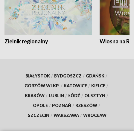
Zielnik regionalny
Wiosna na RO
BIAŁYSTOK
/
BYDGOSZCZ
/
GDAŃSK
/
GORZÓW WLKP.
/
KATOWICE
/
KIELCE
/
KRAKÓW
/
LUBLIN
/
ŁÓDŹ
/
OLSZTYN
/
OPOLE
/
POZNAŃ
/
RZESZÓW
/
SZCZECIN
/
WARSZAWA
/
WROCŁAW