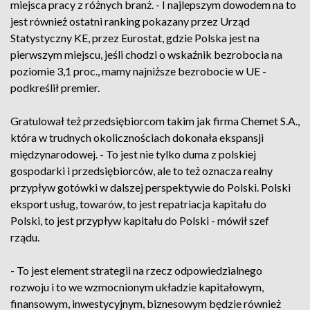
miejsca pracy z różnych branż. - I najlepszym dowodem na to
jest również ostatni ranking pokazany przez Urząd
Statystyczny KE, przez Eurostat, gdzie Polska jest na
pierwszym miejscu, jeśli chodzi o wskaźnik bezrobocia na
poziomie 3,1 proc., mamy najniższe bezrobocie w UE -
podkreślił premier.
Gratulował też przedsiębiorcom takim jak firma Chemet S.A.,
która w trudnych okolicznościach dokonała ekspansji
międzynarodowej. - To jest nie tylko duma z polskiej
gospodarki i przedsiębiorców, ale to też oznacza realny
przypływ gotówki w dalszej perspektywie do Polski. Polski
eksport usług, towarów, to jest repatriacja kapitału do
Polski, to jest przypływ kapitału do Polski - mówił szef
rządu.
- To jest element strategii na rzecz odpowiedzialnego
rozwoju i to we wzmocnionym układzie kapitałowym,
finansowym, inwestycyjnym, biznesowym będzie również