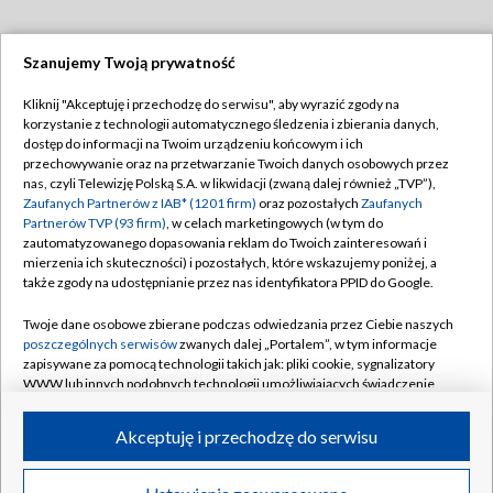
Szanujemy Twoją prywatność
Dołącz do nas:
Kliknij "Akceptuję i przechodzę do serwisu", aby wyrazić zgody na
korzystanie z technologii automatycznego śledzenia i zbierania danych,
TVP
dostęp do informacji na Twoim urządzeniu końcowym i ich
Abonament TVP
przechowywanie oraz na przetwarzanie Twoich danych osobowych przez
Regulamin TVP
nas, czyli Telewizję Polską S.A. w likwidacji (zwaną dalej również „TVP”),
Emisja w TVP
Zaufanych Partnerów z IAB* (1201 firm)
Polityka prywatności
oraz pozostałych
Zaufanych
Partnerów TVP (93 firm)
, w celach marketingowych (w tym do
Centrum informacji TVP
Moje zgody
zautomatyzowanego dopasowania reklam do Twoich zainteresowań i
mierzenia ich skuteczności) i pozostałych, które wskazujemy poniżej, a
Naziemna Telewizja Cyfrowa
Pomoc
także zgody na udostępnianie przez nas identyfikatora PPID do Google.
Sklep TVP
Biuro reklamy
Twoje dane osobowe zbierane podczas odwiedzania przez Ciebie naszych
Rada Programowa
poszczególnych serwisów
zwanych dalej „Portalem”, w tym informacje
Kontakt
zapisywane za pomocą technologii takich jak: pliki cookie, sygnalizatory
System NOS
WWW lub innych podobnych technologii umożliwiających świadczenie
dopasowanych i bezpiecznych usług, personalizację treści oraz reklam,
Informacje o nadawcy
Kanały
udostępnianie funkcji mediów społecznościowych oraz analizowanie
Akceptuję i przechodzę do serwisu
ruchu w Internecie.
Program dla prasy
©2026 Telewizja Polska S.A. w likwidacji
Biuro Reklamy
Twoje dane osobowe zbierane podczas odwiedzania przez Ciebie