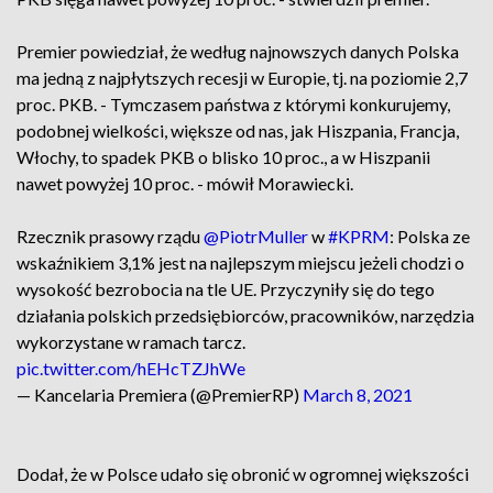
Premier powiedział, że według najnowszych danych Polska
ma jedną z najpłytszych recesji w Europie, tj. na poziomie 2,7
proc. PKB. - Tymczasem państwa z którymi konkurujemy,
podobnej wielkości, większe od nas, jak Hiszpania, Francja,
Włochy, to spadek PKB o blisko 10 proc., a w Hiszpanii
nawet powyżej 10 proc. - mówił Morawiecki.
Rzecznik prasowy rządu
@PiotrMuller
w
#KPRM
: Polska ze
wskaźnikiem 3,1% jest na najlepszym miejscu jeżeli chodzi o
wysokość bezrobocia na tle UE. Przyczyniły się do tego
działania polskich przedsiębiorców, pracowników, narzędzia
wykorzystane w ramach tarcz.
pic.twitter.com/hEHcTZJhWe
— Kancelaria Premiera (@PremierRP)
March 8, 2021
Dodał, że w Polsce udało się obronić w ogromnej większości