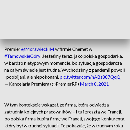
tej pandemii powoli, poobijani, ale niepokonani. To jest też
ważne, żeby wiedzieć, że udało nam się w ogromnej
większości przedsiębiorstw zachować, utrzymać, a nawet
rozwinąć miejsca pracy. To jest rzecz, na której nam
najbardziej zależało - mówił Morawiecki podczas wizyty w
firmie Chemet.
Premier
@MorawieckiM
w firmie Chemet w
#TarnowskieGóry
: Jesteśmy teraz, jako polska gospodarka,
w bardzo nietypowym momencie, bo sytuacja gospodarcza
na całym świecie jest trudna. Wychodzimy z pandemii powoli
i poobijani, ale niepokonani.
pic.twitter.com/hABs887QqQ
— Kancelaria Premiera (@PremierRP)
March 8, 2021
W tym kontekście wskazał, że firma, którą odwiedza
zatrudnia kolejnych pracowników. - I tu i zresztą we Francji,
bo polska firma kupiła firmę we Francji, swojego konkurenta,
który był w trudnej sytuacji. To pokazuje, że w trudnym roku