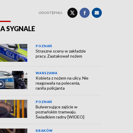
UDOSTĘPNIJ:
A SYGNALE
POZNAŃ
Straszne sceny w zakładzie
pracy. Zaatakował nożem
WARSZAWA
Kobieta z nożem na ulicy. Nie
reagowała na polecenia,
raniła policjanta
POZNAŃ
Bulwersujące zajście w
poznańskim tramwaju.
Świadkiem radny [WIDEO]
KRAKÓW