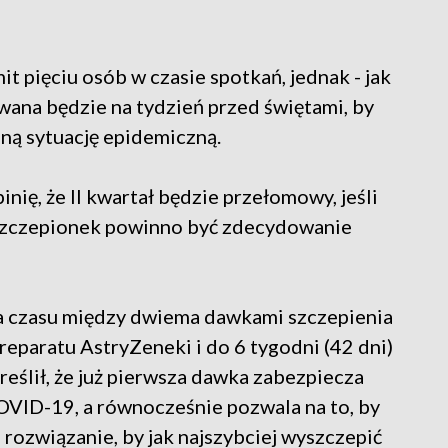
it pięciu osób w czasie spotkań, jednak - jak
wana będzie na tydzień przed świętami, by
lną sytuację epidemiczną.
ię, że II kwartał będzie przełomowy, jeśli
 szczepionek powinno być zdecydowanie
a czasu między dwiema dawkami szczepienia
reparatu AstryZeneki i do 6 tygodni (42 dni)
reślił, że już pierwsza dawka zabezpiecza
VID-19, a równocześnie pozwala na to, by
e rozwiązanie, by jak najszybciej wyszczepić