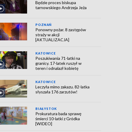
Będzie proces biskupa
tarnowskiego Andrzeja Jeża
POZNAŃ
Ponowny pożar. 8 zastępów
straży w akcji
[AKTUALIZACJA]
KATOWICE
Poszukiwania 71-latki na
granicy. 17-latek ruszył w
teren i odnalazł kobietę
KATOWICE
Leczyła mimo zakazu. 82-latka
słyszała 176 zarzutów!
BIAŁYSTOK
Prokuratura bada sprawę
śmierci 10-latki z Gródka
[WIDEO]