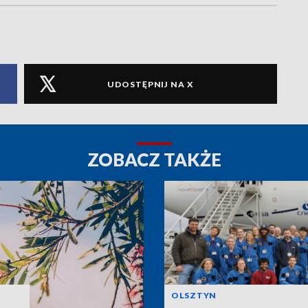
UDOSTĘPNIJ NA X
ZOBACZ TAKŻE
OLSZTYN