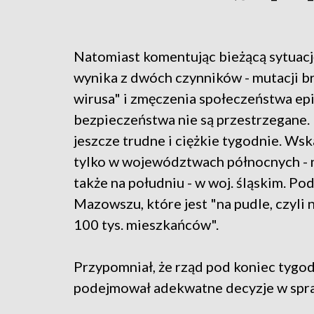
Natomiast komentując bieżącą sytuacj
wynika z dwóch czynników - mutacji br
wirusa" i zmęczenia społeczeństwa epid
bezpieczeństwa nie są przestrzegane.
jeszcze trudne i ciężkie tygodnie. Wsk
tylko w województwach północnych - 
także na południu - w woj. śląskim. Po
Mazowszu, które jest "na pudle, czyli na
100 tys. mieszkańców".
Przypomniał, że rząd pod koniec tygo
podejmował adekwatne decyzje w spra