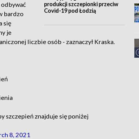
produkcji szczepionki przeciw
dą odbywać
Covid-19 pod Łodzią
 w bardzo
 się
y je
niczonej liczbie osób - zaznaczył Kraska.
ień
ienia
y szczepień znajduje się poniżej
ch 8, 2021