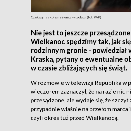
Czekają nas kolejne święta w izolacji (fot. PAP)
Nie jest to jeszcze przesądzone,
Wielkanoc spędzimy tak, jak si
rodzinnym gronie - powiedział
Kraska, pytany o ewentualne o
w czasie zbliżających się świąt.
W rozmowie w telewizji Republika w 
wieczorem zaznaczył, że na razie nic ni
przesądzone, ale wydaje się, że szczy
przypadnie właśnie na przełom marca i
czyli okres tuż przed Wielkanocą.