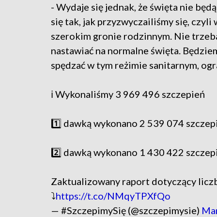
- Wydaje się jednak, że święta nie bę
się tak, jak przyzwyczailiśmy się, czyli
szerokim gronie rodzinnym. Nie trzeba
nastawiać na normalne święta. Będziem
spędzać w tym reżimie sanitarnym, ogra
ℹ️ Wykonaliśmy 3 969 496 szczepień
1️⃣ dawką wykonano 2 539 074 szczep
2️⃣ dawką wykonano 1 430 422 szczep
Zaktualizowany raport dotyczący liczb
⤵️
https://t.co/NMqyTPXfQo
— #SzczepimySię (@szczepimysie)
Mar