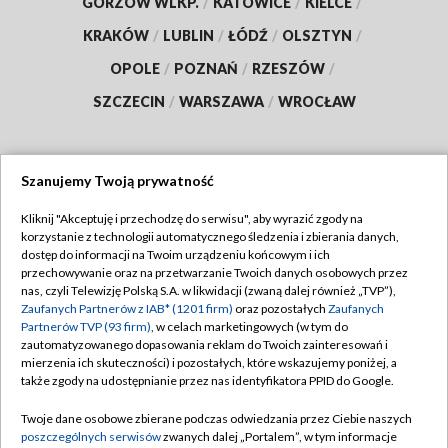
GORZÓW WLKP.
/
KATOWICE
/
KIELCE
/
KRAKÓW
/
LUBLIN
/
ŁÓDŹ
/
OLSZTYN
/
OPOLE
/
POZNAŃ
/
RZESZÓW
/
SZCZECIN
/
WARSZAWA
/
WROCŁAW
Szanujemy Twoją prywatność
Dołącz do nas:
Kliknij "Akceptuję i przechodzę do serwisu", aby wyrazić zgody na
korzystanie z technologii automatycznego śledzenia i zbierania danych,
TVP
dostęp do informacji na Twoim urządzeniu końcowym i ich
Abonament TVP
przechowywanie oraz na przetwarzanie Twoich danych osobowych przez
Regulamin TVP
nas, czyli Telewizję Polską S.A. w likwidacji (zwaną dalej również „TVP”),
Emisja w TVP
Polityka prywatności
Zaufanych Partnerów z IAB* (1201 firm)
oraz pozostałych
Zaufanych
Partnerów TVP (93 firm)
, w celach marketingowych (w tym do
Centrum informacji TVP
Moje zgody
zautomatyzowanego dopasowania reklam do Twoich zainteresowań i
mierzenia ich skuteczności) i pozostałych, które wskazujemy poniżej, a
Naziemna Telewizja Cyfrowa
Pomoc
także zgody na udostępnianie przez nas identyfikatora PPID do Google.
Sklep TVP
Biuro reklamy
Twoje dane osobowe zbierane podczas odwiedzania przez Ciebie naszych
Rada Programowa
Kontakt
poszczególnych serwisów
zwanych dalej „Portalem”, w tym informacje