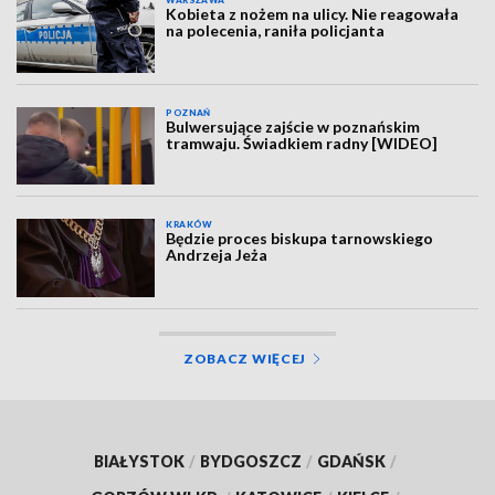
WARSZAWA
Kobieta z nożem na ulicy. Nie reagowała
na polecenia, raniła policjanta
POZNAŃ
Bulwersujące zajście w poznańskim
tramwaju. Świadkiem radny [WIDEO]
KRAKÓW
Będzie proces biskupa tarnowskiego
Andrzeja Jeża
ZOBACZ WIĘCEJ
BIAŁYSTOK
/
BYDGOSZCZ
/
GDAŃSK
/