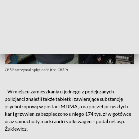
CBŚP zatrzymało pięć osób (fot. CBŚP)
- W miejscu zamieszkania u jednego z podejrzanych
policjanci znaleźli także tabletki zawierające substancję
psychotropową w postaci MDMA, a na poczet przyszłych
kar i grzywien zabezpieczono u niego 174 tys. zł w gotówce
oraz samochody marki audi i volkswagen – podał mł. asp.
Żukiewicz.