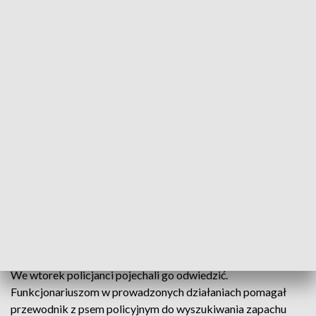
Ciasteczka z marihuaną i susz roślinny (fot. Policja Lubelska)
19-latek z gminy Ludwin (Lubelszczyzna) może dziś
trafić do aresztu. Policjanci znaleźli u niego 1,5
kilograma ciasteczek z zawartością marihuany oraz
340 gramów suszu marihuany.
Łęczyńscy kryminalni ustalili, że 19-letni mieszkaniec gminy
Ludwin w miejscu swojego zamieszkania posiada narkotyki.
We wtorek policjanci pojechali go odwiedzić.
Funkcjonariuszom w prowadzonych działaniach pomagał
przewodnik z psem policyjnym do wyszukiwania zapachu