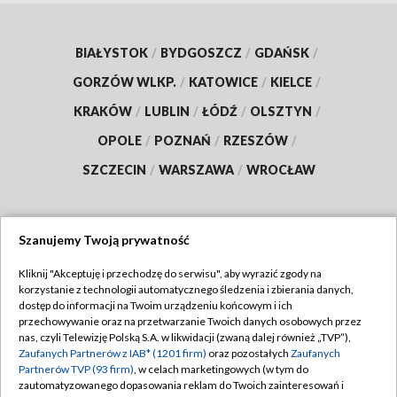
BIAŁYSTOK
/
BYDGOSZCZ
/
GDAŃSK
/
GORZÓW WLKP.
/
KATOWICE
/
KIELCE
/
KRAKÓW
/
LUBLIN
/
ŁÓDŹ
/
OLSZTYN
/
OPOLE
/
POZNAŃ
/
RZESZÓW
/
SZCZECIN
/
WARSZAWA
/
WROCŁAW
Szanujemy Twoją prywatność
Dołącz do nas:
Kliknij "Akceptuję i przechodzę do serwisu", aby wyrazić zgody na
korzystanie z technologii automatycznego śledzenia i zbierania danych,
TVP
dostęp do informacji na Twoim urządzeniu końcowym i ich
Abonament TVP
przechowywanie oraz na przetwarzanie Twoich danych osobowych przez
Regulamin TVP
nas, czyli Telewizję Polską S.A. w likwidacji (zwaną dalej również „TVP”),
Emisja w TVP
Polityka prywatności
Zaufanych Partnerów z IAB* (1201 firm)
oraz pozostałych
Zaufanych
Partnerów TVP (93 firm)
, w celach marketingowych (w tym do
Centrum informacji TVP
Moje zgody
zautomatyzowanego dopasowania reklam do Twoich zainteresowań i