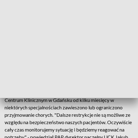
�� Aplikacja STOP COVID ProteGO Safe wysyła
powiadomienia o kontakcie z osobą zakażoną
#koronawirus
.
�� To sygnał, aby być ostrożniejszym ⚠️
Nie może jednak zgłosić nas do sanepidu lub wysłać na
kwarantannę. ��
Więcej ➡️
https://t.co/cTWHns1NP3
pic.twitter.com/KIBhh4jYiN
— Ministerstwo Zdrowia (@MZ_GOV_PL)
March 10, 2021
W największym szpitalu na Pomorzu - Uniwersyteckim
Centrum Klinicznym w Gdańsku od kilku miesięcy w
niektórych specjalnościach zawieszono lub ograniczono
przyjmowanie chorych. "Dalsze restrykcje nie są możliwe ze
względu na bezpieczeństwo naszych pacjentów. Oczywiście
cały czas monitorujemy sytuację i będziemy reagować na
potrzeby" - powiedział PAP dyrektor naczelny UCK Jakub