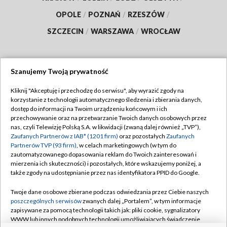
OPOLE
/
POZNAŃ
/
RZESZÓW
/
SZCZECIN
/
WARSZAWA
/
WROCŁAW
Szanujemy Twoją prywatność
Dołącz do nas:
Kliknij "Akceptuję i przechodzę do serwisu", aby wyrazić zgody na
korzystanie z technologii automatycznego śledzenia i zbierania danych,
TVP
dostęp do informacji na Twoim urządzeniu końcowym i ich
Abonament TVP
przechowywanie oraz na przetwarzanie Twoich danych osobowych przez
Regulamin TVP
nas, czyli Telewizję Polską S.A. w likwidacji (zwaną dalej również „TVP”),
Emisja w TVP
Polityka prywatności
Zaufanych Partnerów z IAB* (1201 firm)
oraz pozostałych
Zaufanych
Partnerów TVP (93 firm)
, w celach marketingowych (w tym do
Centrum informacji TVP
Moje zgody
zautomatyzowanego dopasowania reklam do Twoich zainteresowań i
mierzenia ich skuteczności) i pozostałych, które wskazujemy poniżej, a
Naziemna Telewizja Cyfrowa
Pomoc
także zgody na udostępnianie przez nas identyfikatora PPID do Google.
Sklep TVP
Biuro reklamy
Twoje dane osobowe zbierane podczas odwiedzania przez Ciebie naszych
Rada Programowa
Kontakt
poszczególnych serwisów
zwanych dalej „Portalem”, w tym informacje
zapisywane za pomocą technologii takich jak: pliki cookie, sygnalizatory
System NOS
WWW lub innych podobnych technologii umożliwiających świadczenie