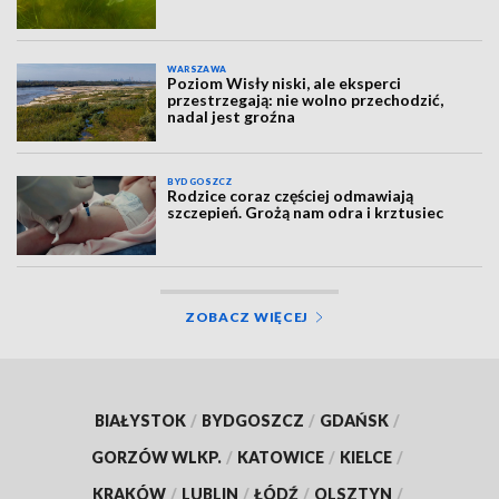
WARSZAWA
Poziom Wisły niski, ale eksperci
przestrzegają: nie wolno przechodzić,
nadal jest groźna
BYDGOSZCZ
Rodzice coraz częściej odmawiają
szczepień. Grożą nam odra i krztusiec
ZOBACZ WIĘCEJ
BIAŁYSTOK
/
BYDGOSZCZ
/
GDAŃSK
/
GORZÓW WLKP.
/
KATOWICE
/
KIELCE
/
KRAKÓW
/
LUBLIN
/
ŁÓDŹ
/
OLSZTYN
/