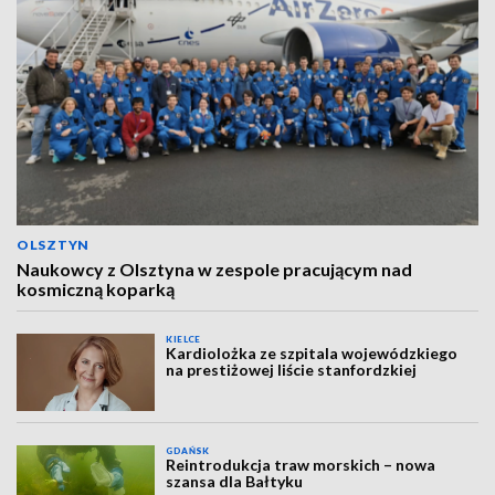
OLSZTYN
Naukowcy z Olsztyna w zespole pracującym nad
kosmiczną koparką
KIELCE
Kardiolożka ze szpitala wojewódzkiego
na prestiżowej liście stanfordzkiej
GDAŃSK
Reintrodukcja traw morskich – nowa
szansa dla Bałtyku