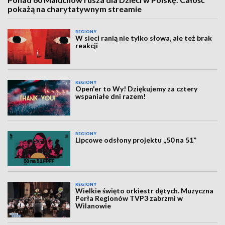
pokażą na charytatywnym streamie
REGIONY
W sieci ranią nie tylko słowa, ale też brak
reakcji
REGIONY
Open'er to Wy! Dziękujemy za cztery
wspaniałe dni razem!
REGIONY
Lipcowe odsłony projektu „50 na 51”
REGIONY
Wielkie święto orkiestr dętych. Muzyczna
Perła Regionów TVP3 zabrzmi w
Wilanowie