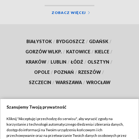
ZOBACZ WIĘCEJ
BIAŁYSTOK
/
BYDGOSZCZ
/
GDAŃSK
/
GORZÓW WLKP.
/
KATOWICE
/
KIELCE
/
KRAKÓW
/
LUBLIN
/
ŁÓDŹ
/
OLSZTYN
/
OPOLE
/
POZNAŃ
/
RZESZÓW
/
SZCZECIN
/
WARSZAWA
/
WROCŁAW
Szanujemy Twoją prywatność
Dołącz do nas:
Kliknij "Akceptuję i przechodzę do serwisu", aby wyrazić zgody na
korzystanie z technologii automatycznego śledzenia i zbierania danych,
TVP
dostęp do informacji na Twoim urządzeniu końcowym i ich
Abonament TVP
przechowywanie oraz na przetwarzanie Twoich danych osobowych przez
Regulamin TVP