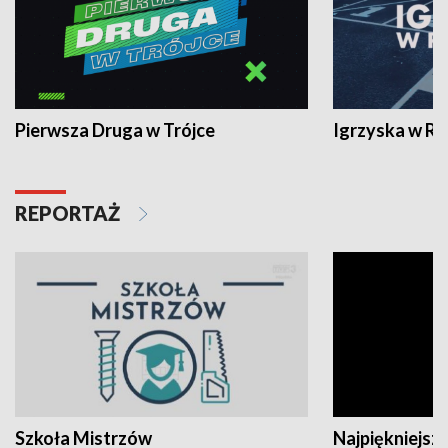
Pierwsza Druga w Trójce
Igrzyska w R
REPORTAŻ
Szkoła Mistrzów
Najpiękniejsze