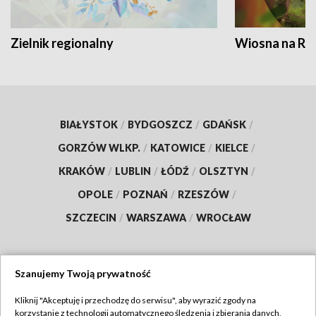
Zielnik regionalny
Wiosna na RO
BIAŁYSTOK
/
BYDGOSZCZ
/
GDAŃSK
/
GORZÓW WLKP.
/
KATOWICE
/
KIELCE
/
KRAKÓW
/
LUBLIN
/
ŁÓDŹ
/
OLSZTYN
/
OPOLE
/
POZNAŃ
/
RZESZÓW
/
SZCZECIN
/
WARSZAWA
/
WROCŁAW
Szanujemy Twoją prywatność
Dołącz do nas:
Kliknij "Akceptuję i przechodzę do serwisu", aby wyrazić zgody na
korzystanie z technologii automatycznego śledzenia i zbierania danych,