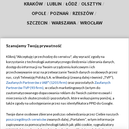
KRAKÓW
/
LUBLIN
/
ŁÓDŹ
/
OLSZTYN
/
OPOLE
/
POZNAŃ
/
RZESZÓW
/
SZCZECIN
/
WARSZAWA
/
WROCŁAW
Szanujemy Twoją prywatność
Dołącz do nas:
Kliknij "Akceptuję i przechodzę do serwisu", aby wyrazić zgody na
korzystanie z technologii automatycznego śledzenia i zbierania danych,
TVP
dostęp do informacji na Twoim urządzeniu końcowym i ich
Abonament TVP
przechowywanie oraz na przetwarzanie Twoich danych osobowych przez
Regulamin TVP
nas, czyli Telewizję Polską S.A. w likwidacji (zwaną dalej również „TVP”),
Emisja w TVP
Zaufanych Partnerów z IAB* (1201 firm)
Polityka prywatności
oraz pozostałych
Zaufanych
Partnerów TVP (93 firm)
, w celach marketingowych (w tym do
Centrum informacji TVP
Moje zgody
zautomatyzowanego dopasowania reklam do Twoich zainteresowań i
mierzenia ich skuteczności) i pozostałych, które wskazujemy poniżej, a
Naziemna Telewizja Cyfrowa
Pomoc
także zgody na udostępnianie przez nas identyfikatora PPID do Google.
Sklep TVP
Biuro reklamy
Twoje dane osobowe zbierane podczas odwiedzania przez Ciebie naszych
Rada Programowa
poszczególnych serwisów
zwanych dalej „Portalem”, w tym informacje
Kontakt
zapisywane za pomocą technologii takich jak: pliki cookie, sygnalizatory
System NOS