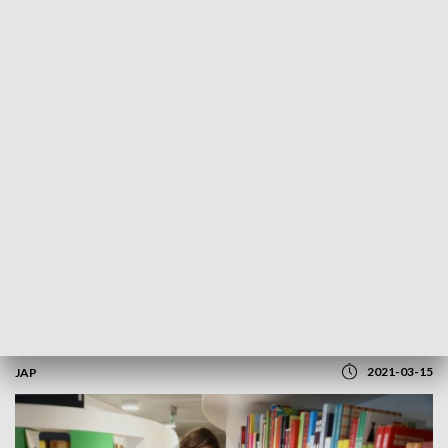
REGIONY
Rodzina 500 plus. Przyznano ponad dwa
miliony świadczeń
2021-03-15
JAP