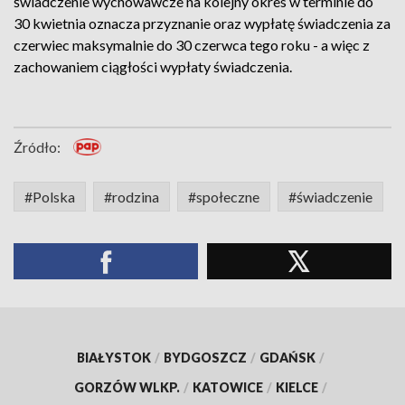
świadczenie wychowawcze na kolejny okres w terminie do
30 kwietnia oznacza przyznanie oraz wypłatę świadczenia za
czerwiec maksymalnie do 30 czerwca tego roku - a więc z
zachowaniem ciągłości wypłaty świadczenia.
Źródło:
#Polska
#rodzina
#społeczne
#świadczenie
BIAŁYSTOK
/
BYDGOSZCZ
/
GDAŃSK
/
GORZÓW WLKP.
/
KATOWICE
/
KIELCE
/