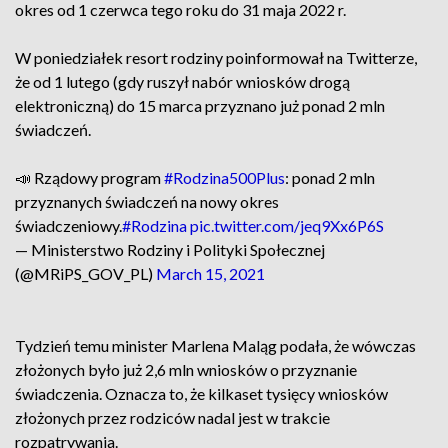
okres od 1 czerwca tego roku do 31 maja 2022 r.
W poniedziałek resort rodziny poinformował na Twitterze,
że od 1 lutego (gdy ruszył nabór wniosków drogą
elektroniczną) do 15 marca przyznano już ponad 2 mln
świadczeń.
📣 Rządowy program
#Rodzina500Plus
: ponad 2 mln
przyznanych świadczeń na nowy okres
świadczeniowy.
#Rodzina
pic.twitter.com/jeq9Xx6P6S
— Ministerstwo Rodziny i Polityki Społecznej
(@MRiPS_GOV_PL)
March 15, 2021
Tydzień temu minister Marlena Maląg podała, że wówczas
złożonych było już 2,6 mln wniosków o przyznanie
świadczenia. Oznacza to, że kilkaset tysięcy wniosków
złożonych przez rodziców nadal jest w trakcie
rozpatrywania.