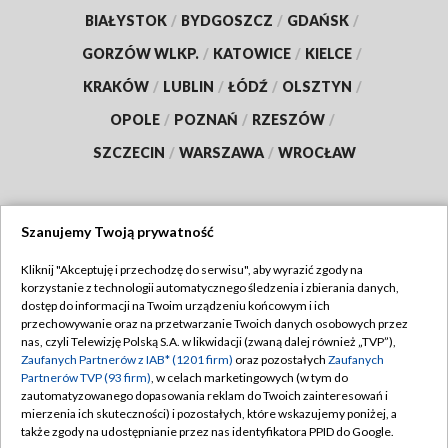
BIAŁYSTOK
/
BYDGOSZCZ
/
GDAŃSK
/
GORZÓW WLKP.
/
KATOWICE
/
KIELCE
/
KRAKÓW
/
LUBLIN
/
ŁÓDŹ
/
OLSZTYN
/
OPOLE
/
POZNAŃ
/
RZESZÓW
/
SZCZECIN
/
WARSZAWA
/
WROCŁAW
Szanujemy Twoją prywatność
Dołącz do nas:
Kliknij "Akceptuję i przechodzę do serwisu", aby wyrazić zgody na
korzystanie z technologii automatycznego śledzenia i zbierania danych,
TVP
dostęp do informacji na Twoim urządzeniu końcowym i ich
Abonament TVP
przechowywanie oraz na przetwarzanie Twoich danych osobowych przez
Regulamin TVP
nas, czyli Telewizję Polską S.A. w likwidacji (zwaną dalej również „TVP”),
Emisja w TVP
Zaufanych Partnerów z IAB* (1201 firm)
Polityka prywatności
oraz pozostałych
Zaufanych
Partnerów TVP (93 firm)
, w celach marketingowych (w tym do
Centrum informacji TVP
Moje zgody
zautomatyzowanego dopasowania reklam do Twoich zainteresowań i
mierzenia ich skuteczności) i pozostałych, które wskazujemy poniżej, a
Naziemna Telewizja Cyfrowa
Pomoc
także zgody na udostępnianie przez nas identyfikatora PPID do Google.