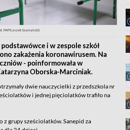
ot. PAP/Leszek Szymański)
 podstawówce i w zespole szkół
zono zakażenia koronawirusem. Na
czniów - poinformowała w
Katarzyna Oborska-Marciniak.
rzymały dwie nauczycielki z przedszkola nr
ściolatków i jednej pięciolatków trafiło na
o z grupy sześciolatków. Sanepid za
 dla 24 dzieci.