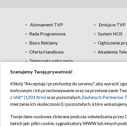
Abonament TVP
Emisja w TVP
Rada Programowa
System NOS
Biuro Reklamy
Ogłoszenie pr
Oferta Handlowa
Akademia Tele
Telegazeta ogłoszenia
Szanujemy Twoją prywatność
Regulamin TVP
Kliknij "Akceptuję i przechodzę do serwisu", aby wyrazić zg
końcowym i ich przechowywanie oraz na przetwarzanie Twoich
z IAB* (1201 firm)
oraz pozostałych
Zaufanych Partnerów T
mierzenia ich skuteczności) i pozostałych, które wskazujemy
Twoje dane osobowe zbierane podczas odwiedzania przez 
takich jak: pliki cookie, sygnalizatory WWW lub innych pod