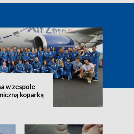
a w zespole
miczną koparką