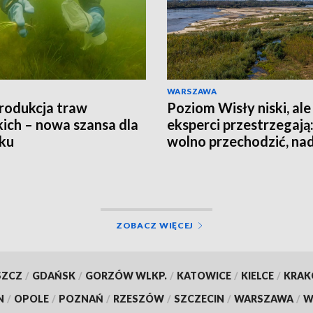
WARSZAWA
rodukcja traw
Poziom Wisły niski, ale
ich – nowa szansa dla
eksperci przestrzegają:
ku
wolno przechodzić, nad
jest groźna
ZOBACZ WIĘCEJ
SZCZ
/
GDAŃSK
/
GORZÓW WLKP.
/
KATOWICE
/
KIELCE
/
KRA
N
/
OPOLE
/
POZNAŃ
/
RZESZÓW
/
SZCZECIN
/
WARSZAWA
/
W