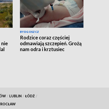
BYDGOSZCZ
Rodzice coraz częściej
 nie
odmawiają szczepień. Grożą
al
nam odra i krztusiec
KÓW
/
LUBLIN
/
ŁÓDŹ
/
ROCŁAW