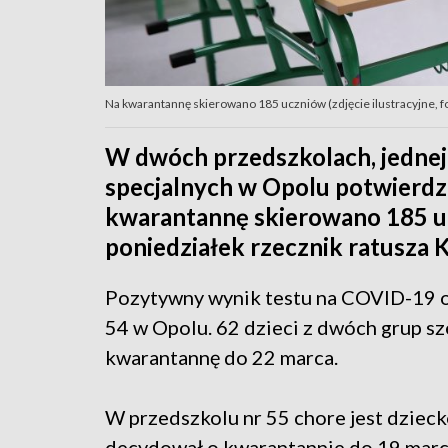
Na kwarantannę skierowano 185 uczniów (zdjęcie ilustracyjne, f
W dwóch przedszkolach, jednej
specjalnych w Opolu potwierd
kwarantannę skierowano 185 u
poniedziałek rzecznik ratusza 
Pozytywny wynik testu na COVID-19 ot
54 w Opolu. 62 dzieci z dwóch grup sze
kwarantannę do 22 marca.
W przedszkolu nr 55 chore jest dzieck
decydował o kwarantannie do 19 marca