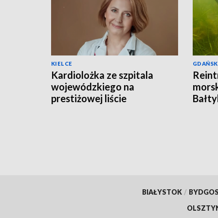
KIELCE
GDAŃSK
Kardiolożka ze szpitala
Reint
wojewódzkiego na
morsk
prestiżowej liście
Bałty
stanfordzkiej
BIAŁYSTOK
/
BYDGO
OLSZTY