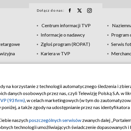
Dołącz do nas:
Centrum informacji TVP
Naziemna
Informacje o nadawcy
Program d
zetargowe
Zgłoś program (ROPAT)
Serwis fo
wizyjna
Kariera w TVP
Merchandi
Polityka prywatności
Moje zgody
Pomoc
Biuro re
ody na korzystanie z technologii automatycznego śledzenia i zbie
 danych osobowych przez nas, czyli Telewizję Polską S.A. w likw
VP (93 firm)
, w celach marketingowych (w tym do zautomatyzow
 poniżej, a także zgody na udostępnianie przez nas identyfikator
Ciebie naszych
poszczególnych serwisów
zwanych dalej „Portalem
obnych technologii umożliwiających świadczenie dopasowanych i be