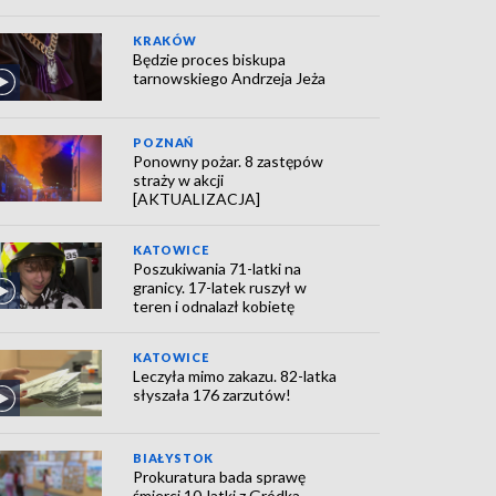
KRAKÓW
Będzie proces biskupa
tarnowskiego Andrzeja Jeża
POZNAŃ
Ponowny pożar. 8 zastępów
straży w akcji
[AKTUALIZACJA]
KATOWICE
Poszukiwania 71-latki na
granicy. 17-latek ruszył w
teren i odnalazł kobietę
KATOWICE
Leczyła mimo zakazu. 82-latka
słyszała 176 zarzutów!
BIAŁYSTOK
Prokuratura bada sprawę
śmierci 10-latki z Gródka