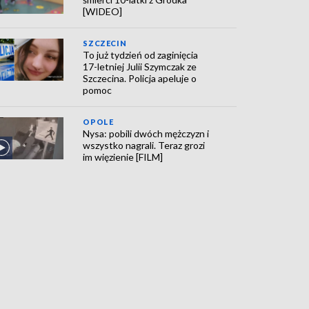
[WIDEO]
SZCZECIN
To już tydzień od zaginięcia
17-letniej Julii Szymczak ze
Szczecina. Policja apeluje o
pomoc
OPOLE
Nysa: pobili dwóch mężczyzn i
wszystko nagrali. Teraz grozi
im więzienie [FILM]