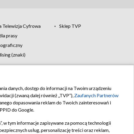
 Telewizja Cyfrowa
Sklep TVP
la prasy
tograficzny
sing (znaki)
klamy
Kontakt
rania danych, dostęp do informacji na Twoim urządzeniu
idacji (zwaną dalej również „TVP”),
Zaufanych Partnerów
anego dopasowania reklam do Twoich zainteresowań i
a PPID do Google.
”, w tym informacje zapisywane za pomocą technologii
zpiecznych usług, personalizację treści oraz reklam,